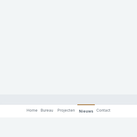
Home
Bureau
Projecten
Contact
Nieuws
Molenaar & Co architecten
Achterhaven 130
3024 RC Rotterdam