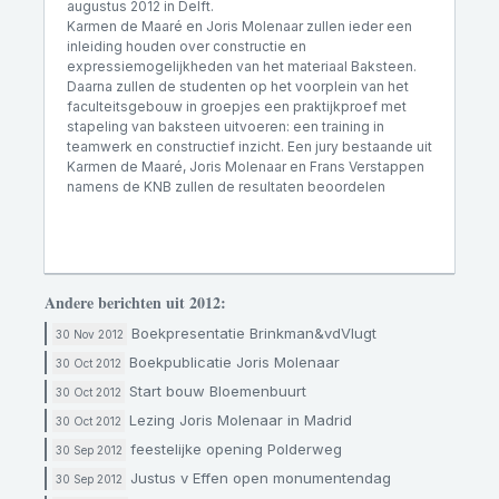
augustus 2012 in Delft.
Karmen de Maaré en Joris Molenaar zullen ieder een
inleiding houden over constructie en
expressiemogelijkheden van het materiaal Baksteen.
Daarna zullen de studenten op het voorplein van het
faculteitsgebouw in groepjes een praktijkproef met
stapeling van baksteen uitvoeren: een training in
teamwerk en constructief inzicht. Een jury bestaande uit
Karmen de Maaré, Joris Molenaar en Frans Verstappen
namens de KNB zullen de resultaten beoordelen
Andere berichten uit 2012:
Boekpresentatie Brinkman&vdVlugt
30 Nov 2012
Boekpublicatie Joris Molenaar
30 Oct 2012
Start bouw Bloemenbuurt
30 Oct 2012
Lezing Joris Molenaar in Madrid
30 Oct 2012
feestelijke opening Polderweg
30 Sep 2012
Justus v Effen open monumentendag
30 Sep 2012