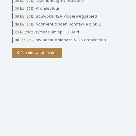
‘Openbaring EN realisatie’
30 Mar 2012
Architectuur
30 Mar 2012
Bouwblok 12A Polderweggebied
30 Mar 2012
Voorbereidingen Sonnaville blok 2
30 Mar 2012
symposium op TU Delft
03 Feb 2012
nw naam Molenaar & Co architecten
30 Jan 2012
Alle nieuwsberichten