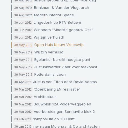
30 Aug 2012
Brinkman & Van der Vlugt arch
30 Aug 2012
Modern Interior Space
30 Aug 2012
Lingedonk op RTV Betuwe
30 Jun 2012
Winnaars “Mooiste gebouw Oss”
30 Jun 2012
Wij zijn verhuisd!
30 Jun 2012
Open Huis Nieuw Vreeswijk
30 May 2012
Wij zijn verhuisd
30 May 2012
Egelantier bereikt hoogste punt
30 May 2012
Justuskwartier klaar voor toekomst
30 May 2012
Rotterdams icoon
30 May 2012
Justus van Effen door David Adams
30 Apr 2012
‘Openbaring EN realisatie’
30 Mar 2012
Architectuur
30 Mar 2012
Bouwblok 12A Polderweggebied
30 Mar 2012
Voorbereidingen Sonnaville blok 2
30 Mar 2012
symposium op TU Delft
03 Feb 2012
nw naam Molenaar & Co architecten
30 Jan 2012