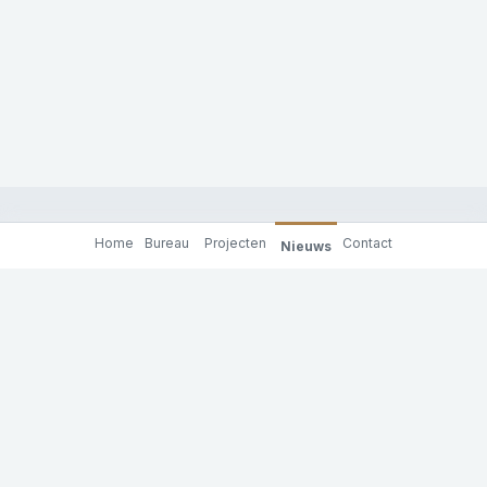
Home
Bureau
Projecten
Contact
Nieuws
Molenaar & Co architecten
Achterhaven 130
3024 RC Rotterdam
tel: +31 (0)10 201 91 00
e-mail: info@molenaarenco.nl