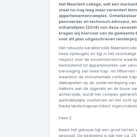
Het Maerlant college, ooit een markant
staat nu nog leeg maar verandert binn
appartementencomplex. Ontwikkelaar
penvoerder en technisch adviseur, e
initiatiefplan (2014) van deze renova
kregen wij hiervoor van de gemeente B
voor dit plan uitgeschreven tenderprij
Het robuuste karaktervolle Maerlantcol
twee zijvleugels en ligt in het voormalig
respect voor de bouwhistorische waarde
herbestemd tot appartementen van versch
toevoeging van twee trap- en liftkernen
waardoor de monumentale centrale trapha
dakkapellen op de zolderverdieping van 
balkons aan de zijgevels en de bouw va
achterzijde, wordt het complex getrans
aantrekkelijke voorterrein en het zicht op
Nauta landschapsarchitect ingeschakeld
Fase 2
Naast het gebouw ligt een groot terrein
gesloopt. De bedoeling is dat hier ca. 