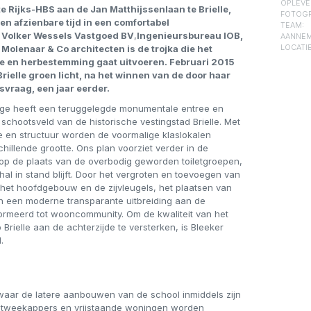
OPLEVE
e Rijks-HBS aan de Jan Matthijssenlaan te Brielle,
FOTOGR
en afzienbare tijd in een comfortabel
TEAM:
Volker Wessels Vastgoed BV
,
Ingenieursbureau IOB,
AANNEM
n Molenaar & Co
architecten
is de trojka
die
het
LOCATIE
tie en herbestemming gaat uitvoeren. Februari 2015
rielle groen licht, na het winnen van de door haar
svraag, een jaar eerder.
lege heeft een teruggelegde monumentale entree en
e schootsveld van de historische vestingstad Brielle. Met
 en structuur worden de voormalige klaslokalen
illende grootte. Ons plan voorziet verder in de
 op de plaats van de overbodig geworden toiletgroepen,
l in stand blijft. Door het vergroten en toevoegen van
het hoofdgebouw en de zijvleugels, het plaatsen van
n een moderne transparante uitbreiding aan de
formeerd tot wooncommunity. Om de kwaliteit van het
 Brielle aan de achterzijde te versterken, is Bleeker
.
 waar de latere aanbouwen van de school inmiddels zijn
25 tweekappers en vrijstaande woningen worden