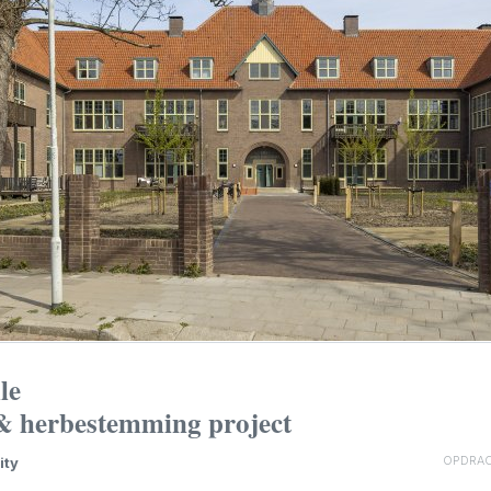
le
 & herbestemming project
ity
OPDRAC