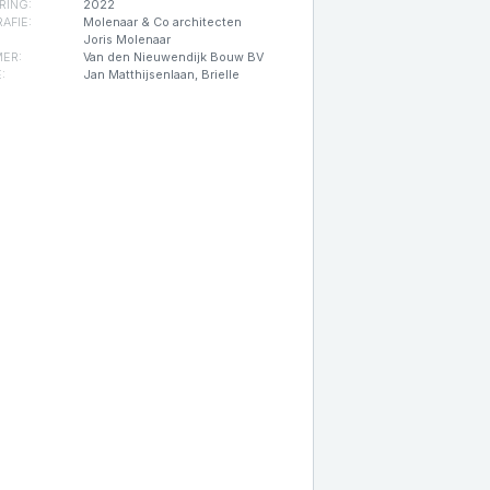
RING:
2022
AFIE:
Molenaar & Co architecten
Joris Molenaar
ER:
Van den Nieuwendijk Bouw BV
:
Jan Matthijsenlaan, Brielle