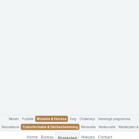
Wonen
Publiek
Winkels & Horeca
Zorg
Onderwijs
Gemengd programma
Nieuwbouw
Transformatie & Herbestemming
Renovatie
Restauratie
Masterplan &
Home
Bureau
Nieuws
Contact
Projecten