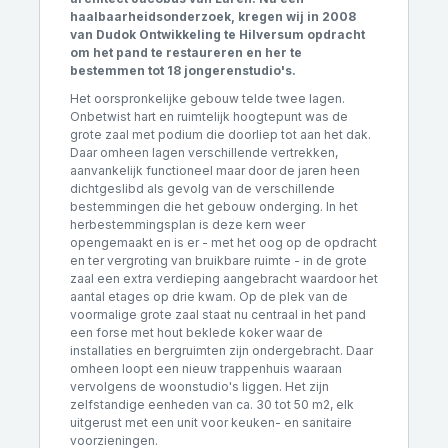
haalbaarheidsonderzoek, kregen wij in 2008
van Dudok Ontwikkeling te Hilversum opdracht
om het pand te restaureren en her te
bestemmen tot 18 jongerenstudio's.
Het oorspronkelijke gebouw telde twee lagen.
Onbetwist hart en ruimtelijk hoogtepunt was de
grote zaal met podium die doorliep tot aan het dak.
Daar omheen lagen verschillende vertrekken,
aanvankelijk functioneel maar door de jaren heen
dichtgeslibd als gevolg van de verschillende
bestemmingen die het gebouw onderging. In het
herbestemmingsplan is deze kern weer
opengemaakt en is er - met het oog op de opdracht
en ter vergroting van bruikbare ruimte - in de grote
zaal een extra verdieping aangebracht waardoor het
aantal etages op drie kwam. Op de plek van de
voormalige grote zaal staat nu centraal in het pand
een forse met hout beklede koker waar de
installaties en bergruimten zijn ondergebracht. Daar
omheen loopt een nieuw trappenhuis waaraan
vervolgens de woonstudio's liggen. Het zijn
zelfstandige eenheden van ca. 30 tot 50 m2, elk
uitgerust met een unit voor keuken- en sanitaire
voorzieningen.