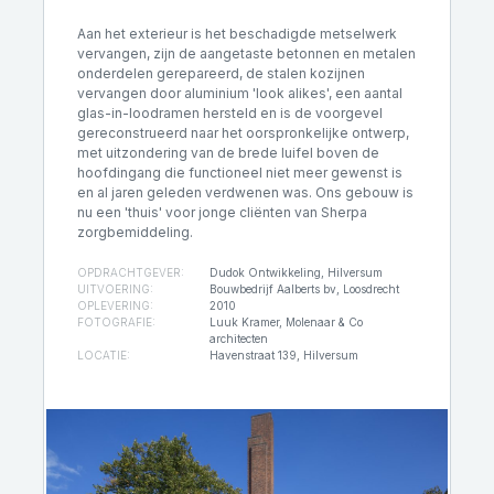
Aan het exterieur is het beschadigde metselwerk
vervangen, zijn de aangetaste betonnen en metalen
onderdelen gerepareerd, de stalen kozijnen
vervangen door aluminium 'look alikes', een aantal
glas-in-loodramen hersteld en is de voorgevel
gereconstrueerd naar het oorspronkelijke ontwerp,
met uitzondering van de brede luifel boven de
hoofdingang die functioneel niet meer gewenst is
en al jaren geleden verdwenen was.
Ons gebouw is
nu een 'thuis' voor jonge cliënten van Sherpa
zorgbemiddeling.
OPDRACHTGEVER:
Dudok Ontwikkeling, Hilversum
UITVOERING:
Bouwbedrijf Aalberts bv, Loosdrecht
OPLEVERING:
2010
FOTOGRAFIE:
Luuk Kramer, Molenaar & Co
architecten
LOCATIE:
Havenstraat 139, Hilversum