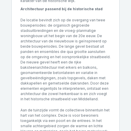
karakter van de historische wijk.
Architectuur passend bij de historische stad
De locatie bevindt zich op de overgang van twee
bouwperiodes: de organisch gegroeide
stadsuitbreidingen en de vroeg-planmatige
woningbouw uit het begin van de 20e eeuw. De
architectuur van de nieuwbouw is geïnspireerd op
beide bouwperiodes. De lange gevel bestaat uit
panden en ensembles die qua grootte aansluiten
op de omgeving en het oorspronkelijke straatbeeld.
De nieuwe gevel heeft een de rijke
baksteenarchitectuur met erkers en balkons,
geornamenteerde betonlateien en variatie in
gevelbeëindigingen, zoals topgevels, daken met
dakkapellen en gemetselde dakranden. Door deze
elementen eigentijds te interpreteren, ontstaat een
architectuur die zowel herkenbaar is en zich voegt
in het historische straatbeeld van Middelland.
Aan de tuinzijde vormt de collectieve binnentuin het
hart van het complex. Deze is voor bewoners
toegankelijk via een poort en de entrees. In het
smalle achtergebied zorgen de warme en lichte