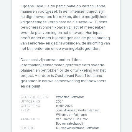
Tijdens Fase 1 is de participatie op verschillende
manieren voortgezet. In een intensief traject zijn
huidige bewoners betrokken, die de mogelijkheid
krijgen terug te keren naar de nieuwbouw. Tijdens
bewonersavonden konden zij actief meedenken
over de planvorming en het ontwerp. Hun input
heeft onder meer bijgedragen aan de positionering
van senioren- en gezinswoningen, de inrichting van
het binnenterrein en de woningplattegronden.
Daarnaast zijn omwonenden tijdens
informatiebijeenkomsten geïnformeerd over de
plannen en betrokken bij de ontwikkeling van het
project. Hierdoor is Oostervant Fase 1 tot stand
gekomen in nauwe samenwerking met bewoners
en de buurt.
OPDRACHTGEVER:
Woonstad Rotterdam
UITVOERING:
2024
OPLEVERING:
medio 2026
TEAM:
Joris Molenaar, Gerben Jansen,
Willem-Jan Paijmans
AANNEMER:
Van Omme & De Groot
Bouwmaatschappij
LOCATIE:
Duivenvoordestraat, Rotterdam