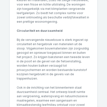
kleuren en materialen, zoals het beige metselwerk,
voor een frisse en lichte uitstraling. De woningen
zijn toegankelijk via met klimplanten vergroende
leefgalerijen. Zo biedt het complex ruimte voor
zowel ontmoeting als beschutte verblijfskwaliteit in
een prettige woonomgeving.
Circulariteit en duurzaamheid
Bij de vervangende nieuwbouw is sterk ingezet op
circulariteit en hergebruik van materialen uit de
sloop. Vrijgekomen bouwmaterialen zijn zorgvuldig
geoogst en opnieuw toegepast binnen en buiten
het project. Zo krijgen bakstenen een tweede leven
in de poort en de gevel van de fietsenstalling,
worden houten balken verzaagd tot
privacyschermen en worden bestaande kunststof
kozijnen hergebruikt in de gevels van de
trappenhuizen.
Ook in de inrichting van het binnenterrein staat
duurzaamheid centraal. Het ontwerp biedt ruimte
aan vergroening, wateropvang en natuurinclusieve
maatregelen, waarmee een aangenaam en
klimaatbestendig leefmilieu ontstaat voor zowel