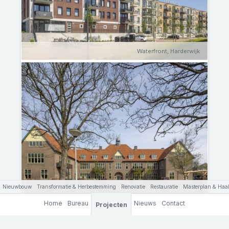
Waterfront, Harderwijk
Nieuwbouw
Transformatie & Herbestemming
Renovatie
Restauratie
Masterplan & Haal
Hof van Maerlant, Brielle
Home
Bureau
Nieuws
Contact
Projecten