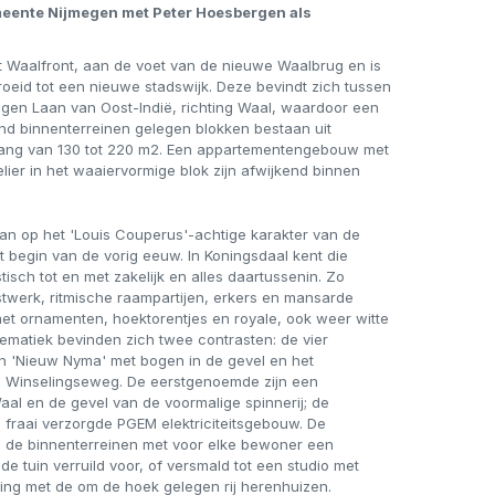
eente Nijmegen met Peter Hoesbergen als
t Waalfront, aan de voet van de nieuwe Waalbrug en is
oeid tot een nieuwe stadswijk. Deze bevindt zich tussen
gen Laan van Oost-Indië, richting Waal, waardoor een
nd binnenterreinen gelegen blokken bestaan uit
ng van 130 tot 220 m2. Een appartementengebouw met
ier in het waaiervormige blok zijn afwijkend binnen
t aan op het 'Louis Couperus'-achtige karakter van de
t begin van de vorig eeuw. In Koningsdaal kent die
tisch tot en met zakelijk en alles daartussenin. Zo
twerk, ritmische raampartijen, erkers en mansarde
et ornamenten, hoektorentjes en royale, ook weer witte
hematiek bevinden zich twee contrasten: de vier
 'Nieuw Nyma' met bogen in de gevel en het
de Winselingseweg. De eerstgenoemde zijn een
al en de gevel van de voormalige spinnerij; de
 fraai verzorgde PGEM elektriciteitsgebouw. De
 de binnenterreinen met voor elke bewoner een
de tuin verruild voor, of versmald tot een studio met
ding met de om de hoek gelegen rij herenhuizen.