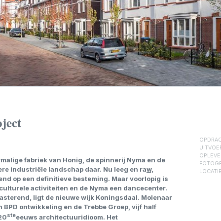
ject
OPDRAC
UITVOE
OPLEVE
rmalige fabriek van Honig, de spinnerij Nyma en de
FOTOGR
re industriële landschap daar. Nu leeg en
ra
w,
LOCATIE
nd op een definitieve besteming. Maar voorlopig is
culturele activiteiten en de Nyma een dancecenter.
asterend, ligt de nieuwe wijk Koningsdaal. Molenaar
n BPD ontwikkeling en de Trebbe Groep, vijf half
ste
20
eeuws architectuuridioom. Het