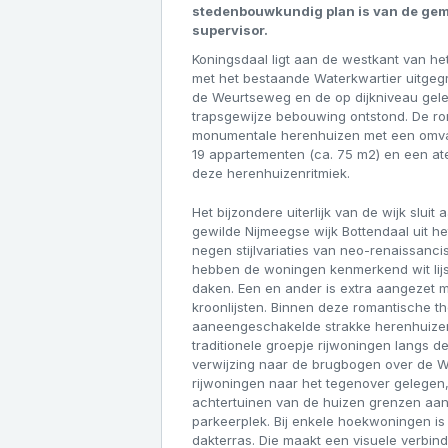
stedenbouwkundig plan is van de gem
supervisor.
Koningsdaal ligt aan de westkant van he
met het bestaande Waterkwartier uitgegr
de Weurtseweg en de op dijkniveau gele
trapsgewijze bebouwing ontstond. De ro
monumentale herenhuizen met een omva
19 appartementen (ca. 75 m2) en een atel
deze herenhuizenritmiek.
Het bijzondere uiterlijk van de wijk slui
gewilde Nijmeegse wijk Bottendaal uit he
negen stijlvariaties van neo-renaissancis
hebben de woningen kenmerkend wit lijs
daken. Een en ander is extra aangezet m
kroonlijsten. Binnen deze romantische t
aaneengeschakelde strakke herenhuizen
traditionele groepje rijwoningen langs 
verwijzing naar de brugbogen over de Wa
rijwoningen naar het tegenover gelegen,
achtertuinen van de huizen grenzen aan
parkeerplek. Bij enkele hoekwoningen is 
dakterras. Die maakt een visuele verbin