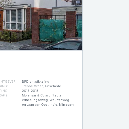
HTGEVER:
BPD ontwikkeling
RING:
Trebbe Groep, Enschede
RING:
2015-2018
AFIE:
Molenaar & Co architecten
:
Winselingseweg, Weurtseweg
en Laan van Oost Indie, Nijmegen