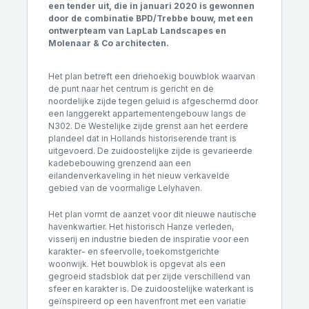
een tender uit, die in januari 2020 is gewonnen
door de combinatie BPD/Trebbe bouw, met een
ontwerpteam van LapLab Landscapes en
Molenaar & Co architecten.
Het plan betreft een driehoekig bouwblok waarvan
de punt naar het centrum is gericht en de
noordelijke zijde tegen geluid is afgeschermd door
een langgerekt appartementengebouw langs de
N302. De Westelijke zijde grenst aan het eerdere
plandeel dat in Hollands historiserende trant is
uitgevoerd. De zuidoostelijke zijde is gevarieerde
kadebebouwing grenzend aan een
eilandenverkaveling in het nieuw verkavelde
gebied van de voormalige Lelyhaven.
Het plan vormt de aanzet voor dit nieuwe nautische
havenkwartier. Het historisch Hanze verleden,
visserij en industrie bieden de inspiratie voor een
karakter- en sfeervolle, toekomstgerichte
woonwijk. Het bouwblok is opgevat als een
gegroeid stadsblok dat per zijde verschillend van
sfeer en karakter is. De zuidoostelijke waterkant is
geïnspireerd op een havenfront met een variatie