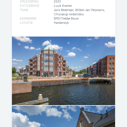
OPLEVERING:
2023
FOTOGRAFIE:
Luuk Kramer
TEAM:
Joris Molenaar, Willem Jan Paijmans,
Chrysavgi Iordanidou
AANNEMER:
BPD/Trebbe Bouw
LOCATIE:
Harderwijk