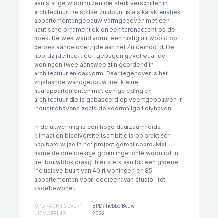
aan statige woonhuizen die sterk verschillen in
architectuur. De spitse zuidpunt is als karakteristiek
appartementengebouw vormgegeven met een
nautische ornamentiek en een torenaccent op de
hoek. De westwand vormt een rustig antwoord op
de bestaande overzijde aan het Zuiderhoofd. De
noordzijde heeft een gebogen gevel waar de
woningen twee aan twee zijn geordend in
architectuur en dakvorm. Daar tegenover is het
vrijstaande wandgebouw met kleine
huurappartementen met een geleding en
architectuur die is gebaseerd op veemgebouwen in
industriehavens zoals de voormalige Lelyhaven.
In de uitwerking is een hoge duurzaamheids-,
klimaat en biodiversiteitsambitie is op praktisch
haalbare wijze in het project gerealiseerd. Met
name de driehoekige groen ingerichte woonhof in
het bouwblok draagt hier sterk aan bij: een groene,
inclusieve buurt van 40 rijwoningen en 85
appartementen voor iedereen: van studio- tot
kadebewoner.
OPDRACHTGEVER:
BPD/Trebbe Bouw
UITVOERING:
2022