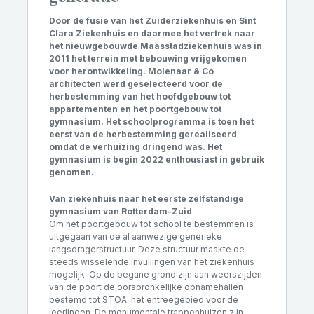
Door de fusie van het Zuiderziekenhuis en Sint
Clara Ziekenhuis en daarmee het vertrek naar
het nieuwgebouwde Maasstadziekenhuis was in
2011 het terrein met bebouwing vrijgekomen
voor herontwikkeling. Molenaar & Co
architecten
werd geselecteerd voor de
herbestemming van het hoofdgebouw tot
appartementen en het poortgebouw tot
gymnasium. Het schoolprogramma is toen het
eerst van de herbestemming gerealiseerd
omdat de verhuizing dringend was. Het
gymnasium is begin 2022 enthousiast in gebruik
genomen.
Van ziekenhuis naar het eerste zelfstandige
gymnasium van Rotterdam-Zuid
Om het poortgebouw tot school te bestemmen is
uitgegaan van de al aanwezige generieke
langsdragerstructuur. Deze structuur maakte de
steeds wisselende invullingen van het ziekenhuis
mogelijk. Op de begane grond zijn aan weerszijden
van de poort de oorspronkelijke opnamehallen
bestemd tot STOA: het entreegebied voor de
leerlingen. De monumentale trappenhuizen zijn