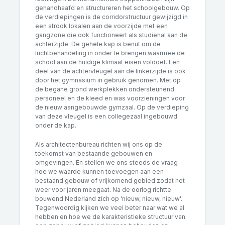
gehandhaafd en structureren het schoolgebouw. Op
de verdiepingen is de corridorstructuur gewijzigd in
een strook lokalen aan de voorzijde met een
gangzone die ook functioneert als studiehal aan de
achterzijde. De gehele kap is benut om de
luchtbehandeling in onder te brengen waarmee de
school aan de huidige klimaat eisen voldoet. Een
deel van de achtervleugel aan de linkerzijde is ook
door het gymnasium in gebruik genomen. Met op
de begane grond werkplekken ondersteunend
personeel en de kleed en was voorzieningen voor
de nieuw aangebouwde gymzaal. Op de verdieping
van deze vleugel is een collegezaal ingebouwd
onder de kap.
Als architectenbureau richten wij ons op de
toekomst van bestaande gebouwen en
omgevingen. En stellen we ons steeds de vraag
hoe we waarde kunnen toevoegen aan een
bestaand gebouw of vrijkomend gebied zodat het
weer voor jaren meegaat. Na de oorlog richtte
bouwend Nederland zich op 'nieuw, nieuw, nieuw'.
Tegenwoordig kijken we veel beter naar wat we al
hebben en hoe we de karakteristieke structuur van