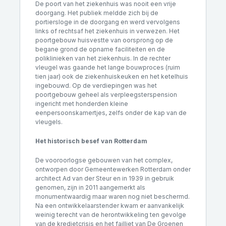
De poort van het ziekenhuis was nooit een vrije
doorgang. Het publiek meldde zich bij de
portiersloge in de doorgang en werd vervolgens
links of rechtsaf het ziekenhuis in verwezen. Het
poortgebouw huisvestte van oorsprong op de
begane grond de opname faciliteiten en de
poliklinieken van het ziekenhuis. In de rechter
vleugel was gaande het lange bouwproces (ruim
tien jaar) ook de ziekenhuiskeuken en het ketelhuis
ingebouwd. Op de verdiepingen was het
poortgebouw geheel als verpleegsterspension
ingericht met honderden kleine
eenpersoonskamertjes, zelfs onder de kap van de
vleugels.
Het historisch besef van Rotterdam
De vooroorlogse gebouwen van het complex,
ontworpen door Gemeentewerken Rotterdam onder
architect Ad van der Steur en in 1939 in gebruik
genomen, zijn in 2011 aangemerkt als
monumentwaardig maar waren nog niet beschermd.
Na een ontwikkelaarstender kwam er aanvankelijk
weinig terecht van de herontwikkeling ten gevolge
van de kredietcrisis en het failliet van De Groenen