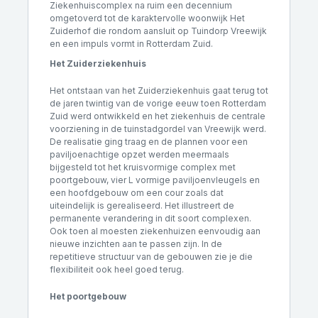
Ziekenhuiscomplex na ruim een decennium
omgetoverd tot de karaktervolle woonwijk Het
Zuiderhof die rondom aansluit op Tuindorp Vreewijk
en een impuls vormt in Rotterdam Zuid.
Het Zuiderziekenhuis
Het ontstaan van het Zuiderziekenhuis gaat terug tot
de jaren twintig van de vorige eeuw toen Rotterdam
Zuid werd ontwikkeld en het ziekenhuis de centrale
voorziening in de tuinstadgordel van Vreewijk werd.
De realisatie ging traag en de plannen voor een
paviljoenachtige opzet werden meermaals
bijgesteld tot het kruisvormige complex met
poortgebouw, vier L vormige paviljoenvleugels en
een hoofdgebouw om een cour zoals dat
uiteindelijk is gerealiseerd. Het illustreert de
permanente verandering in dit soort complexen.
Ook toen al moesten ziekenhuizen eenvoudig aan
nieuwe inzichten aan te passen zijn. In de
repetitieve structuur van de gebouwen zie je die
flexibiliteit ook heel goed terug.
Het poortgebouw