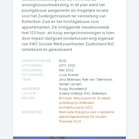
woningbouwontwikkeling. In dit plan werd het
poortgebouw aangemerkt als mogelijke locatie
voor het Zuidergymnasium ter versterking van
Rotterdam Zuid en het hoofdgebouw voor
appartementen. De omliggende nieuwbouwwijk
met 123 huur- en koop eengezinswoningen is toen
door Impact Vastgoed (ondertussen enig eigenaar
van SWZ Sociale Werkzaamheden Zuidholland BV)
ontwikkeld en gerealiseerd.
OPDRACHTGEVER:
BOEi
UITVOERING:
2017-2022
OPLEVERING:
febr 2022
FOTOGRAFIE:
Luuk Kramer
TEAM:
Joris Molenaar, Roel van Tatenhove,
Gerben Jansen
AANNEMER:
Burgy Bouwbedrijf
LOCATIE:
Groene Hilledijk 493, Rotterdam
PRIJZEN:
Winnaar Vakjuryprijs en 2e plaats
publieksprijs Rotterdam
Architectuurprijs 2023
NOMINATIES:
Nominatie Rijksprijs voor inspirerend
opdrachtgeverschap De Gouden
Piramide 2024