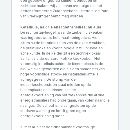
een gebouw of gebied kunnen behouden en
zichtbaar maken: wij zijn ervan overtuigd dat het
getransformeerde Zuiderziekenhuisterrein 'de Parel
van Vreewijk' genoemd mag worden.
Ketelhuis, na drie energietransities, nu aula
De rechter zijvleugel, waar de ziekenhuiskeuken
was ingebouwd, is helemaal heringericht. Hierin
zitten nu de theorielokalen van de exacte vakken,
de praktijklokalen voor biologie, natuurkunde en
scheikunde. In de kelder zit een technieklokaal,
verlicht via de oorspronkelijke koekoeken. Het
voormalig ketelhuis achter de binnenplaats is de
nieuwe aula geworden die als een samenstel van
hoge voormalige stook- en installatieruimte is
vormgegeven. De stomp van de
industrieschoorsteen staat midden op de
binnenplaats en herinnert aan de
energievoorziening van het ziekenhuis die al drie
energietransities had ondergaan, van kolen naar olie
naar gas. De school is nu aangesloten op de
stadsverwarming en heeft geen eigen
energievoorziening meer.
Al met al is het beeldbepalende voormalige