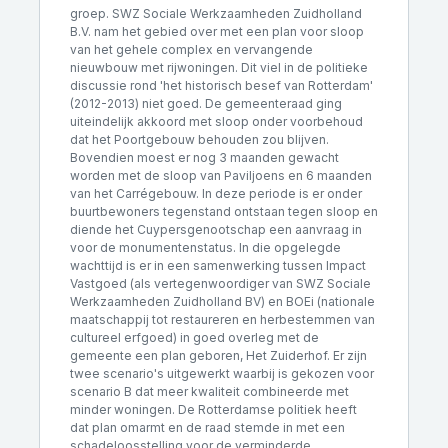
groep. SWZ Sociale Werkzaamheden Zuidholland
B.V. nam het gebied over met een plan voor sloop
van het gehele complex en vervangende
nieuwbouw met rijwoningen. Dit viel in de politieke
discussie rond 'het historisch besef van Rotterdam'
(2012-2013) niet goed. De gemeenteraad ging
uiteindelijk akkoord met sloop onder voorbehoud
dat het Poortgebouw behouden zou blijven.
Bovendien moest er nog 3 maanden gewacht
worden met de sloop van Paviljoens en 6 maanden
van het Carrégebouw. In deze periode is er onder
buurtbewoners tegenstand ontstaan tegen sloop en
diende het Cuypersgenootschap een aanvraag in
voor de monumentenstatus. In die opgelegde
wachttijd is er in een samenwerking tussen Impact
Vastgoed (als vertegenwoordiger van SWZ Sociale
Werkzaamheden Zuidholland BV) en BOEi (nationale
maatschappij tot restaureren en herbestemmen van
cultureel erfgoed) in goed overleg met de
gemeente een plan geboren, Het Zuiderhof. Er zijn
twee scenario's uitgewerkt waarbij is gekozen voor
scenario B dat meer kwaliteit combineerde met
minder woningen. De Rotterdamse politiek heeft
dat plan omarmt en de raad stemde in met een
schadeloosstelling voor de verminderde