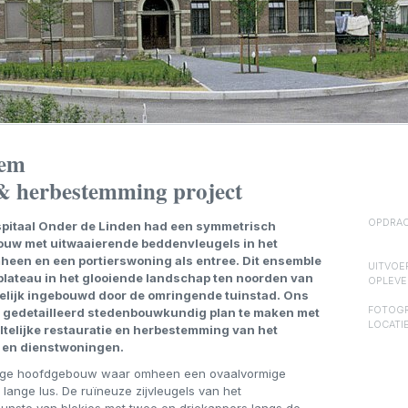
hem
 & herbestemming project
OPDRAC
spitaal Onder de Linden had een symmetrisch
ouw met uitwaaierende beddenvleugels in het
een en een portierswoning als entree. Dit ensemble
UITVOE
plateau in het glooiende landschap ten noorden van
OPLEVE
elijk ingebouwd door de omringende tuinstad. Ons
FOTOGR
n gedetailleerd stedenbouwkundig plan te maken met
LOCATIE
elijke restauratie en herbestemming van het
- en dienstwoningen.
alige hoofdgebouw waar omheen een ovaalvormige
lange lus. De ruïneuze zijvleugels van het