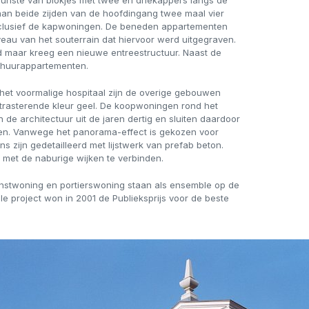
nste van blokjes met twee en driekappers langs de
an beide zijden van de hoofdingang twee maal vier
nclusief de kapwoningen. De beneden appartementen
eau van het souterrain dat hiervoor werd uitgegraven.
d maar kreeg een nieuwe entreestructuur. Naast de
f huurappartementen.
het voormalige hospitaal zijn de overige gebouwen
ntrasterende kleur geel. De koopwoningen rond het
an de architectuur uit de jaren dertig en sluiten daardoor
jken. Vanwege het panorama-effect is gekozen voor
 zijn gedetailleerd met lijstwerk van prefab beton.
 met de naburige wijken te verbinden.
dienstwoning en portierswoning staan als ensemble op de
e project won in 2001 de Publieksprijs voor de beste