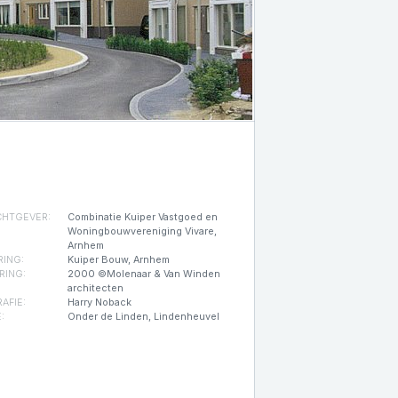
HTGEVER:
Combinatie Kuiper Vastgoed en
Woningbouwvereniging Vivare,
Arnhem
RING:
Kuiper Bouw, Arnhem
RING:
2000 ©Molenaar & Van Winden
architecten
AFIE:
Harry Noback
:
Onder de Linden, Lindenheuvel