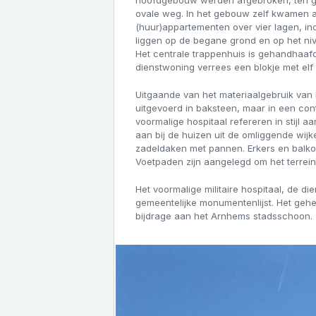
hoofdgebouw werden afgebroken, ten gu
ovale weg. In het gebouw zelf kwamen a
(huur)appartementen over vier lagen, i
liggen op de begane grond en op het niv
Het centrale trappenhuis is gehandhaaf
dienstwoning verrees een blokje met el
Uitgaande van het materiaalgebruik van 
uitgevoerd in baksteen, maar in een co
voormalige hospitaal refereren in stijl a
aan bij de huizen uit de omliggende wi
zadeldaken met pannen. Erkers en balkons
Voetpaden zijn aangelegd om het terrein
Het voormalige militaire hospitaal, de 
gemeentelijke monumentenlijst. Het gehel
bijdrage aan het Arnhems stadsschoon.