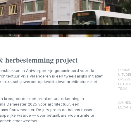
 & herbestemming project
erensblokken in Antwerpen zijn genomineerd voor de
OPDRAC
UITVOE
hitectuur Prijs Vlaanderen is een tweejaarlijks initiatief
OPLEVE
n extra schijnwerper op kwalitatieve architectuur met
FOTOGR
TEAM:
n kreeg eerder een architectuur‑erkenning in
AANNEM
vina Demeester 2025 voor architectuur, een
LOCATIE
laams Bouwmeester. De jury prees de balans tussen
ppelijke waarde — door betaalbare woonruimte te
orisch stadsweefsel.