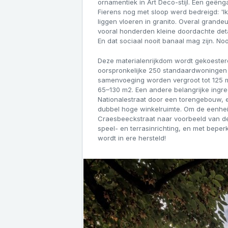
ornamentiek in Art Deco-stijl. Een geën
Fierens nog met sloop werd bedreigd: 'Ik
liggen vloeren in granito. Overal grand
vooral honderden kleine doordachte detai
En dat sociaal nooit banaal mag zijn. Noo
Deze materialenrijkdom wordt gekoesterd
oorspronkelijke 250 standaardwoningen v
samenvoeging worden vergroot tot 125 
65–130 m2. Een andere belangrijke ingr
Nationalestraat door een torengebouw,
dubbel hoge winkelruimte. Om de eenhei
Craesbeeckstraat naar voorbeeld van d
speel- en terrasinrichting, en met beperk
wordt in ere hersteld!