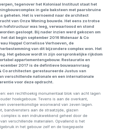
erpen, tegenover het Koloniaal Instituut staat het
ingbouwcomplex in gele baksteen met paarsbruine
ns geheten. Het is vernoemd naar de architect
pdracht van Onze Woning bouwde. Het eens zo trotse
en hofstructuur was leeg, verwaarloosd en stond
 worden gesloopt. Bij nader inzien werd gekozen om
 het dat begin september 2016 Molenaar & Co
eau Happel Cornelisse Verhoeven, de
n herbestemming van dit bijzondere complex won. Het
g. Het gebouw wordt in zijn oorspronkelijke rijkdom
ortabel appartementengebouw. Restauratie en
December
2017 is de defintieve bouwaanvraag
 & Co
architecten
gerestaureerde Justus van
n verschillende nationale en een internationale
erentie voor deze opdracht.
wen: een rechthoekig monumentaal blok van acht lagen
 ouder hoekgebouw. Tevens is aan de overkant,
 een overeenkomstige woonwand van zeven lagen.
 bandvensters aan de straatzijde, glazen
t complex is een indrukwekkend geheel door de
van verschillende materialen. Opvallend is het
gebruik in het gebouw zelf en de toegepaste