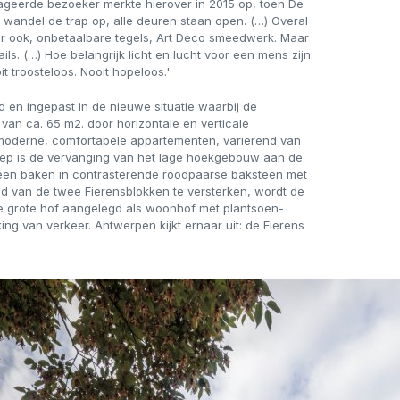
gageerde bezoeker merkte hierover in 2015 op, toen De
 wandel de trap op, alle deuren staan open. (…) Overal
eur ook, onbetaalbare tegels, Art Deco smeedwerk. Maar
ls. (…) Hoe belangrijk licht en lucht voor een mens zijn.
it troosteloos. Nooit hopeloos.'
 en ingepast in de nieuwe situatie waarbij de
an ca. 65 m2. door horizontale en verticale
moderne, comfortabele appartementen, variërend van
eep is de vervanging van het lage hoekgebouw aan de
 een baken in contrasterende roodpaarse baksteen met
d van de twee Fierensblokken te versterken, wordt de
e grote hof aangelegd als woonhof met plantsoen-
ing van verkeer. Antwerpen kijkt ernaar uit: de Fierens