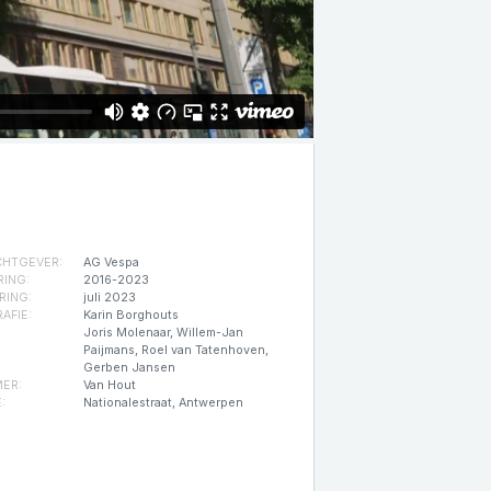
HTGEVER:
AG Vespa
RING:
2016-2023
RING:
juli 2023
AFIE:
Karin Borghouts
Joris Molenaar, Willem-Jan
Paijmans, Roel van Tatenhoven,
Gerben Jansen
ER:
Van Hout
:
Nationalestraat, Antwerpen