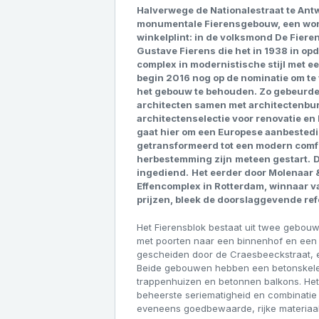
Halverwege de Nationalestraat te Antw
monumentale Fierensgebouw, een won
winkelplint: in de volksmond De Fiere
Gustave Fierens die het in 1938 in o
complex in modernistische stijl met e
begin 2016 nog op de nominatie om te
het gebouw te behouden. Zo gebeurde
architecten
samen met architectenbur
architectenselectie voor renovatie e
gaat hier om een Europese aanbestedin
getransformeerd tot een modern comf
herbestemming zijn
meteen gestart.
ingediend.
Het eerder door Molenaar
Effencomplex in Rotterdam, winnaar va
prijzen, bleek de doorslaggevende ref
Het Fierensblok bestaat uit twee gebou
met poorten naar een binnenhof en een
gescheiden door de Craesbeeckstraat,
Beide gebouwen hebben een betonskelet,
trappenhuizen en betonnen balkons. He
beheerste seriematigheid en combinatie 
eveneens goedbewaarde, rijke materiaal