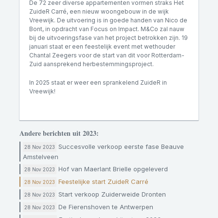
De 72 zeer diverse appartementen vormen straks Het
ZuideR Carré, een nieuw woongebouw in de wijk
Vreewijk. De uitvoering is in goede handen van Nico de
Bont, in opdracht van Focus on Impact. M&Co zal nauw
bij de uitvoeringsfase van het project betrokken zijn. 19
januari staat er een feestelijk event met wethouder
Chantal Zeegers voor de start van dit voor Rotterdam-
Zuid aansprekend herbestemmingsproject.
In 2025 staat er weer een sprankelend ZuideR in
Vreewijk!
Andere berichten uit 2023:
Succesvolle verkoop eerste fase Beauve
28 Nov 2023
Amstelveen
Hof van Maerlant Brielle opgeleverd
28 Nov 2023
Feestelijke start ZuideR Carré
28 Nov 2023
Start verkoop Zuiderweide Dronten
28 Nov 2023
De Fierenshoven te Antwerpen
28 Nov 2023