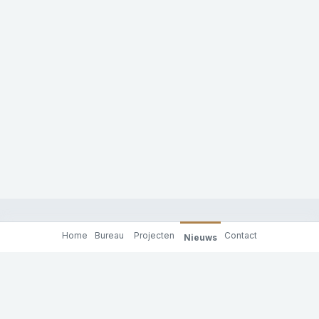
Home
Bureau
Projecten
Contact
Nieuws
Molenaar & Co architecten
Achterhaven 130
3024 RC Rotterdam
tel: +31 (0)10 201 91 00