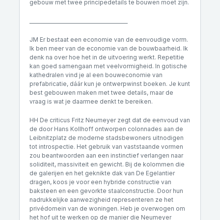
gebouw met twee principedetails te bouwen moet zijn.
________________________________________
JM Er bestaat een economie van de eenvoudige vorm.
Ik ben meer van de economie van de bouwbaarheid. Ik
denk na over hoe het in de uitvoering werkt. Repetitie
kan goed samengaan met veelvormigheid. In gotische
kathedralen vind je al een bouweconomie van
prefabricatie, dáár kun je ontwerpwinst boeken. Je kunt
best gebouwen maken met twee details, maar de
vraag is wat je daarmee denkt te bereiken.
HH De criticus Fritz Neumeyer zegt dat de eenvoud van
de door Hans Kollhoff ontworpen colonnades aan de
Leibnitzplatz de moderne stadsbewoners uitnodigen
tot introspectie. Het gebruik van vaststaande vormen
zou beantwoorden aan een instinctief verlangen naar
soliditeit, massiviteit en gewicht. Bij de kolommen die
de galerijen en het geknikte dak van De Egelantier
dragen, koos je voor een hybride constructie van
baksteen en een gevorkte staalconstructie. Door hun
nadrukkelijke aanwezigheid representeren ze het
privédomein van de woningen. Heb je overwogen om
het hof uit te werken op de manier die Neumeyer