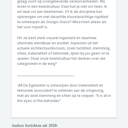
graag voort op overgeleverde verworvenheden. Wij
leven in een beeldcultuur. Daar kun je niet om heen. Ik
wil daar vol aan deelnemen. Of ik de discipline kan
opbrengen om met dezelfde kloosterachtige rigiditeit
te ontwerpen als Giorgio Grassi? Misschien alleen als
het voor mijzelf is.
HH Je bent sterk visueel ingesteld en daarmee
uitermate wendbaar en erudiet. Aspecten uit het
actuele architectuurdiscours, zoals tactiliteit, stemming,
sfeer, materialiteit of tektoniek, lijken bij jou geen rol te
spelen. Staat onze beeldcultuur het denken over die
categorieën in de weg?
________________________________________
JM De Egelantier is ontworpen door materialiteit en
tektoniek associatief te ontlenen aan de omgeving,
met als doel stemming en sfeer op te roepen. “It is all in
the eyes of the beholder.”
Andere berichten uit 2020: