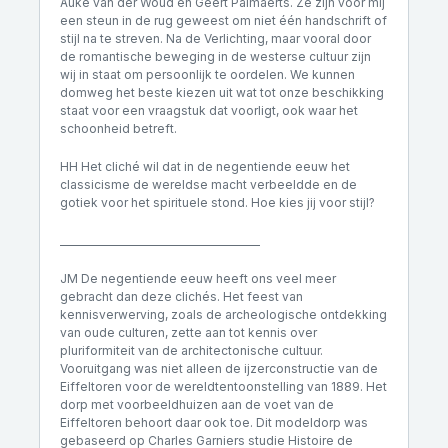
Auke van der Woud en Geert Palmaerts. Ze zijn voor mij
een steun in de rug geweest om niet één handschrift of
stijl na te streven. Na de Verlichting, maar vooral door
de romantische beweging in de westerse cultuur zijn
wij in staat om persoonlijk te oordelen. We kunnen
domweg het beste kiezen uit wat tot onze beschikking
staat voor een vraagstuk dat voorligt, ook waar het
schoonheid betreft.
HH Het cliché wil dat in de negentiende eeuw het
classicisme de wereldse macht verbeeldde en de
gotiek voor het spirituele stond. Hoe kies jij voor stijl?
________________________________________
JM De negentiende eeuw heeft ons veel meer
gebracht dan deze clichés. Het feest van
kennisverwerving, zoals de archeologische ontdekking
van oude culturen, zette aan tot kennis over
pluriformiteit van de architectonische cultuur.
Vooruitgang was niet alleen de ijzerconstructie van de
Eiffeltoren voor de wereldtentoonstelling van 1889. Het
dorp met voorbeeldhuizen aan de voet van de
Eiffeltoren behoort daar ook toe. Dit modeldorp was
gebaseerd op Charles Garniers studie Histoire de