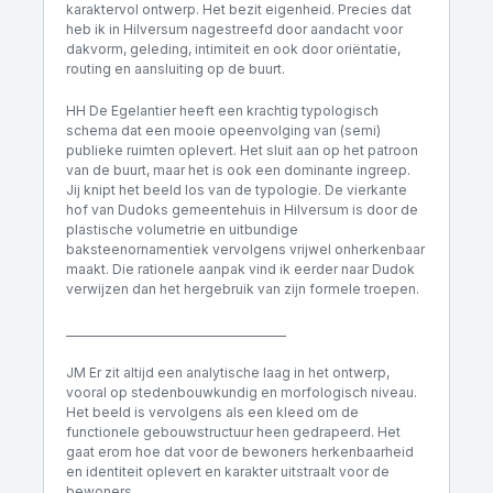
karaktervol ontwerp. Het bezit eigenheid. Precies dat
heb ik in Hilversum nagestreefd door aandacht voor
dakvorm, geleding, intimiteit en ook door oriëntatie,
routing en aansluiting op de buurt.
HH De Egelantier heeft een krachtig typologisch
schema dat een mooie opeenvolging van (semi)
publieke ruimten oplevert. Het sluit aan op het patroon
van de buurt, maar het is ook een dominante ingreep.
Jij knipt het beeld los van de typologie. De vierkante
hof van Dudoks gemeentehuis in Hilversum is door de
plastische volumetrie en uitbundige
baksteenornamentiek vervolgens vrijwel onherkenbaar
maakt. Die rationele aanpak vind ik eerder naar Dudok
verwijzen dan het hergebruik van zijn formele troepen.
________________________________________
JM Er zit altijd een analytische laag in het ontwerp,
vooral op stedenbouwkundig en morfologisch niveau.
Het beeld is vervolgens als een kleed om de
functionele gebouwstructuur heen gedrapeerd. Het
gaat erom hoe dat voor de bewoners herkenbaarheid
en identiteit oplevert en karakter uitstraalt voor de
bewoners.