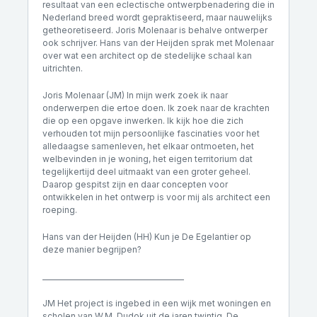
resultaat van een eclectische ontwerpbenadering die in
Nederland breed wordt gepraktiseerd, maar nauwelijks
getheoretiseerd. Joris Molenaar is behalve ontwerper
ook schrijver. Hans van der Heijden sprak met Molenaar
over wat een architect op de stedelijke schaal kan
uitrichten.
Joris Molenaar (JM) In mijn werk zoek ik naar
onderwerpen die ertoe doen. Ik zoek naar de krachten
die op een opgave inwerken. Ik kijk hoe die zich
verhouden tot mijn persoonlijke fascinaties voor het
alledaagse samenleven, het elkaar ontmoeten, het
welbevinden in je woning, het eigen territorium dat
tegelijkertijd deel uitmaakt van een groter geheel.
Daarop gespitst zijn en daar concepten voor
ontwikkelen in het ontwerp is voor mij als architect een
roeping.
Hans van der Heijden (HH) Kun je De Egelantier op
deze manier begrijpen?
________________________________________
JM Het project is ingebed in een wijk met woningen en
scholen van W.M. Dudok uit de jaren twintig. De