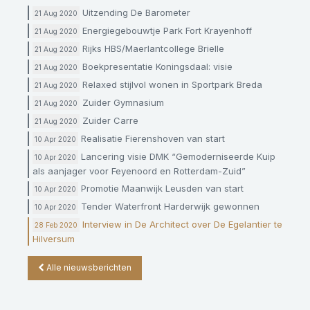
Uitzending De Barometer
21 Aug 2020
Energiegebouwtje Park Fort Krayenhoff
21 Aug 2020
Rijks HBS/Maerlantcollege Brielle
21 Aug 2020
Boekpresentatie Koningsdaal: visie
21 Aug 2020
Relaxed stijlvol wonen in Sportpark Breda
21 Aug 2020
Zuider Gymnasium
21 Aug 2020
Zuider Carre
21 Aug 2020
Realisatie Fierenshoven van start
10 Apr 2020
Lancering visie DMK “Gemoderniseerde Kuip
10 Apr 2020
als aanjager voor Feyenoord en Rotterdam-Zuid”
Promotie Maanwijk Leusden van start
10 Apr 2020
Tender Waterfront Harderwijk gewonnen
10 Apr 2020
Interview in De Architect over De Egelantier te
28 Feb 2020
Hilversum
Alle nieuwsberichten