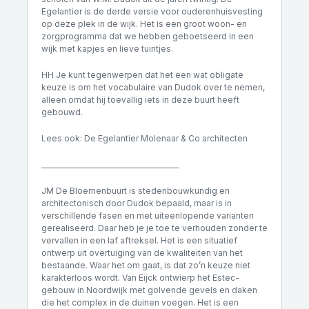
Egelantier is de derde versie voor ouderenhuisvesting
op deze plek in de wijk. Het is een groot woon- en
zorgprogramma dat we hebben geboetseerd in een
wijk met kapjes en lieve tuintjes.
HH Je kunt tegenwerpen dat het een wat obligate
keuze is om het vocabulaire van Dudok over te nemen,
alleen omdat hij toevallig iets in deze buurt heeft
gebouwd.
Lees ook: De Egelantier Molenaar & Co architecten
________________________________________
JM De Bloemenbuurt is stedenbouwkundig en
architectonisch door Dudok bepaald, maar is in
verschillende fasen en met uiteenlopende varianten
gerealiseerd. Daar heb je je toe te verhouden zonder te
vervallen in een laf aftreksel. Het is een situatief
ontwerp uit overtuiging van de kwaliteiten van het
bestaande. Waar het om gaat, is dat zo’n keuze niet
karakterloos wordt. Van Eijck ontwierp het Estec-
gebouw in Noordwijk met golvende gevels en daken
die het complex in de duinen voegen. Het is een