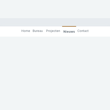
Home
Bureau
Projecten
Contact
Nieuws
Molenaar & Co architecten
Achterhaven 130
3024 RC Rotterdam
tel: +31 (0)10 201 91 00
e-mail: info@molenaarenco.nl
Privacy Policy
Inschrijven nieuwsbrief