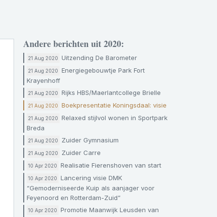
Andere berichten uit 2020:
Uitzending De Barometer
21 Aug 2020
Energiegebouwtje Park Fort
21 Aug 2020
Krayenhoff
Rijks HBS/Maerlantcollege Brielle
21 Aug 2020
Boekpresentatie Koningsdaal: visie
21 Aug 2020
Relaxed stijlvol wonen in Sportpark
21 Aug 2020
Breda
Zuider Gymnasium
21 Aug 2020
Zuider Carre
21 Aug 2020
Realisatie Fierenshoven van start
10 Apr 2020
Lancering visie DMK
10 Apr 2020
“Gemoderniseerde Kuip als aanjager voor
Feyenoord en Rotterdam-Zuid”
Promotie Maanwijk Leusden van
10 Apr 2020