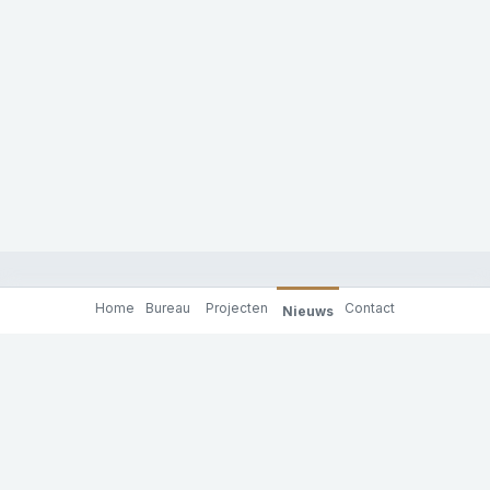
Home
Bureau
Projecten
Contact
Nieuws
Molenaar & Co architecten
Achterhaven 130
3024 RC Rotterdam
tel: +31 (0)10 201 91 00
e-mail: info@molenaarenco.nl