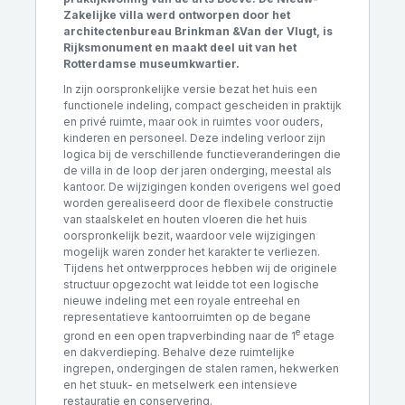
Zakelijke villa werd ontworpen door het
architectenbureau Brinkman &Van der Vlugt, is
Rijksmonument en maakt deel uit van het
Rotterdamse museumkwartier.
In zijn oorspronkelijke versie bezat het huis een
functionele indeling, compact gescheiden in praktijk
en privé ruimte, maar ook in ruimtes voor ouders,
kinderen en personeel. Deze indeling verloor zijn
logica bij de verschillende functieveranderingen die
de villa in de loop der jaren onderging, meestal als
kantoor. De wijzigingen konden overigens wel goed
worden gerealiseerd door de flexibele constructie
van staalskelet en houten vloeren die het huis
oorspronkelijk bezit, waardoor vele wijzigingen
mogelijk waren zonder het karakter te verliezen.
Tijdens het ontwerpproces hebben wij de originele
structuur opgezocht wat leidde tot een logische
nieuwe indeling met een royale entreehal en
representatieve kantoorruimten op de begane
e
grond en een open trapverbinding naar de 1
etage
en dakverdieping. Behalve deze ruimtelijke
ingrepen, ondergingen de stalen ramen, hekwerken
en het stuuk- en metselwerk een intensieve
restauratie en conservering.