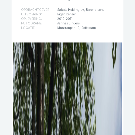
OPDRACHTGEVER:
Sakato Holding bv, Barendrecht
UITVOERING:
Eigen beheer
OPLEVERING:
2010-2011
FOTOGRAFIE:
Jannes Linders
LOCATIE:
Museumpark 9, Rotterdam