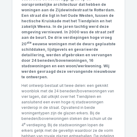
oorspronkelijke architectuur dat hebben de
woningen aan de Zijdewindestraat te Rotterdam.
Een straat die ligt in het Oude Westen, tussen de
hectische Kruiskade met het Tiendplein en het
zakelijk Weena. In de jaren tachtig werd deze
omgeving vernieuwd. In 2000 was de straat zelf
aan de beurt. De drie verdiepingen hoge vroeg
ste
20
eeuwse woningen met de dwars geplaatste
schilddaken, lijstgevels en gevarieerde
detaillering, werden afgebroken en vervangen
door 24 beneden/bovenwoningen, 16
stadswoningen en een woon/werkwoning. Wij
werden gevraagd deze vervangende nieuwbouw
te ontwerpen.
Het ontwerp bestaat uit twee delen: een geknikt
woonblok met de 24 beneden/bovenwoningen van
vier lagen, dat uitkijkt over het Tiendplein en
aansluitend een even hoge rij stadswoningen
verderop in de straat. Opvallend in beide
woningentypen zijn de glazen erkers. Bij de
beneden/bovenwoningen steken die schuin uit de
e
4
verdieping. Bij de stadswoningen lopen de
erkers gelijk met de gevellijn waardoor ze de vorm
hebben van royale glazen entreehallen. De indeling