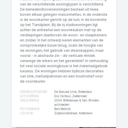
van de verschillende woningtypen is verschillend.
De beneden/bovenwoningen bestaan uit twee
boven elkaar gelegen maisonnettes. In de onderste
is de woonkamer gericht op de tuin; in de bovenste
op het Tiendplein. Bij de rij stadswoningen ligt
achter de entreehal een woonkeuken met op de
verdiepingen daarboven de woon- en slaapkamers
en zolder. In het ontwerp keren elementen van de
oorspronkelijke bouw terug, zoals de hoogte van
de woningen, het gebruik van dwarskappen, maar
vooral - in abstracte zin - de verticale ritmiek
vanwege de erkers en het gevelreliëf. In verhouding
tot veel sociale woningbouw is het materiaalgebruik
luxueus. De woningen hebben tijdloze decoraties
van zink, metselpatronen en een houtmotief voor
de voordeuren.
OPDRACHTGEVER:
De Nieuwe Unie, Rotterdam
UITVOERING:
Era Contour, Zoetermeer
OPLEVERING:
2004 ©Molenaar & Van Winden
architecten
FOTOGRAFIE:
Bert Mellink
LOCATIE:
Zijdewindestraat, Rotterdam