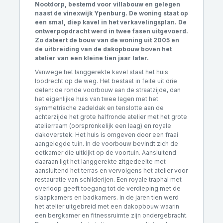
Nootdorp, bestemd voor villabouw en gelegen
naast de vinexwijk Ypenburg. De woning staat op
een smal, diep kavel in het verkavelingsplan. De
ontwerpopdracht werd in twee fasen uitgevoerd.
Zo dateert de bouw van de woning uit 2005 en
de uitbreiding van de dakopbouw boven het
atelier van een kleine tien jaar later
.
Vanwege het langgerekte kavel staat het huis
loodrecht op de weg. Het bestaat in feite uit drie
delen: de ronde voorbouw aan de straatzijde, dan
het eigenlijke huis van twee lagen met het
symmetrische zadeldak en tenslotte aan de
achterzijde het grote halfronde atelier met het grote
atelierraam (oorspronkelijk een laag) en royale
dakoverstek. Het huis is omgeven door een fraai
aangelegde tuin. In de voorbouw bevindt zich de
eetkamer die uitkijkt op de voortuin. Aansluitend
daaraan ligt het langgerekte zitgedeelte met
aansluitend het terras en vervolgens het atelier voor
restauratie van schilderijen. Een royale traphal met
overloop geeft toegang tot de verdieping met de
slaapkamers en badkamers. In de jaren tien werd
het atelier uitgebreid met een dakopbouw waarin
een bergkamer en fitnessruimte zijn ondergebracht.