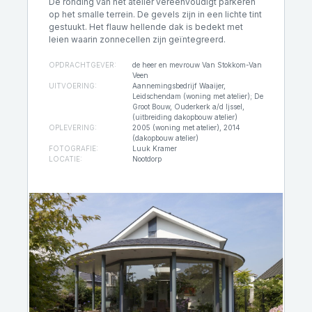
De ronding van het atelier vereenvoudigt parkeren
op het smalle terrein. De gevels zijn in een lichte tint
gestuukt. Het flauw hellende dak is bedekt met
leien waarin zonnecellen zijn geïntegreerd.
OPDRACHTGEVER:
de heer en mevrouw Van Stokkom-Van
Veen
UITVOERING:
Aannemingsbedrijf Waaijer,
Leidschendam (woning met atelier); De
Groot Bouw, Ouderkerk a/d Ijssel,
(uitbreiding dakopbouw atelier)
OPLEVERING:
2005 (woning met atelier), 2014
(dakopbouw atelier)
FOTOGRAFIE:
Luuk Kramer
LOCATIE:
Nootdorp