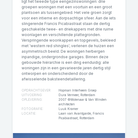
ligt het tweede type eengezinswoningen: drie
groepen woningen met een voortuin en een groot
plantsoen als tussengebied. Het vele groen zorgt
voor een intieme en dorpsachtige sfeer. Aan de iets
slingerende Francis Picabiastraat staan de dertig
geschakelde twee- en driekappers met drie ruime
woonlagen en verschillende plattegronden.
Verspringende woonkappen en topgevels, bekleed
met 'western red shingles', verlenen de huizen een
asymmetrisch beeld. De woningen herbergen
inpandige, ondergrondse garages. Binnen deze
gebouwde hiërarchie is een ding eenduidig: alle
woningen zijn in een gevarieerde jaren dertig stijl
ontworpen en onderscheidend door de
afwisselende baksteendetaillering.
OPDRACHTGEVER:
Hopman Interheem Groep
UITVOERING:
Dura Vermeer, Rotterdam
OPLEVERING:
2007 ©Molenaar & Van Winden
architecten
FOTOGRAFIE:
Luuk Kramer
LOCATIE:
Laan van Avantgarde, Francis
Picabiastraat, Rotterdam