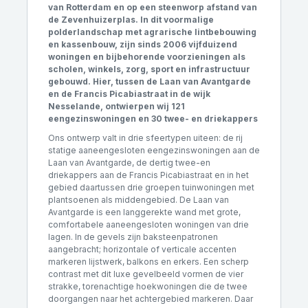
van Rotterdam en op een steenworp afstand van
de Zevenhuizerplas. In dit voormalige
polderlandschap met agrarische lintbebouwing
en kassenbouw, zijn sinds 2006 vijfduizend
woningen en bijbehorende voorzieningen als
scholen, winkels, zorg, sport en infrastructuur
gebouwd. Hier, tussen de Laan van Avantgarde
en de Francis Picabiastraat in de wijk
Nesselande, ontwierpen wij 121
eengezinswoningen en 3
0 twee- en driekappers
Ons ontwerp valt in drie sfeertypen uiteen: de rij
statige aaneengesloten eengezinswoningen aan de
Laan van Avantgarde, de dertig twee-en
driekappers aan de Francis Picabiastraat en in het
gebied daartussen drie groepen tuinwoningen met
plantsoenen als middengebied. De Laan van
Avantgarde is een langgerekte wand met grote,
comfortabele aaneengesloten woningen van drie
lagen. In de gevels zijn baksteenpatronen
aangebracht; horizontale of verticale accenten
markeren lijstwerk, balkons en erkers. Een scherp
contrast met dit luxe gevelbeeld vormen de vier
strakke, torenachtige hoekwoningen die de twee
doorgangen naar het achtergebied markeren. Daar