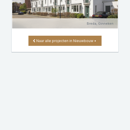
Breda, Ginneken
Naar alle projecten in
Nieuwbouw
•