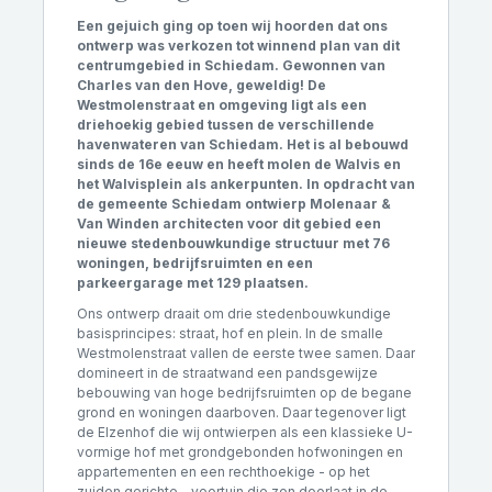
Een gejuich ging op toen wij hoorden dat ons
ontwerp was verkozen tot winnend plan van dit
centrumgebied in Schiedam. Gewonnen van
Charles van den Hove, geweldig! De
Westmolenstraat en omgeving ligt als een
driehoekig gebied tussen de verschillende
havenwateren van Schiedam. Het is al bebouwd
sinds de 16e eeuw en heeft molen de Walvis en
het Walvisplein als ankerpunten. In opdracht van
de gemeente Schiedam ontwierp Molenaar &
Van Winden architecten voor dit gebied een
nieuwe stedenbouwkundige structuur met 76
woningen, bedrijfsruimten en een
parkeergarage met 129 plaatsen.
Ons ontwerp draait om drie stedenbouwkundige
basisprincipes: straat, hof en plein. In de smalle
Westmolenstraat vallen de eerste twee samen. Daar
domineert in de straatwand een pandsgewijze
bebouwing van hoge bedrijfsruimten op de begane
grond en woningen daarboven. Daar tegenover ligt
de Elzenhof die wij ontwierpen als een klassieke U-
vormige hof met grondgebonden hofwoningen en
appartementen en een rechthoekige - op het
zuiden gerichte - voortuin die zon doorlaat in de