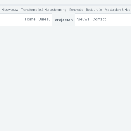
Nieuwbouw
Transformatie & Herbestemming
Renovatie
Restauratie
Masterplan & Haal
Home
Bureau
Nieuws
Contact
Projecten
Molenaar & Co architecten
Achterhaven 130
3024 RC Rotterdam
tel: +31 (0)10 201 91 00
e-mail: info@molenaarenco.nl
Privacy Policy
Inschrijven nieuwsbrief