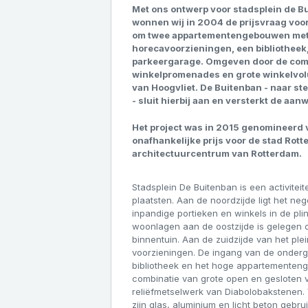
Met ons ontwerp voor stadsplein de B
wonnen wij in 2004 de prijsvraag voor
om twee appartementengebouwen met i
horecavoorzieningen, een bibliotheek
parkeergarage. Omgeven door de com
winkelpromenades en grote winkelvo
van Hoogvliet. De Buitenban - naar 
- sluit hierbij aan en versterkt de aa
Het project was in 2015 genomineerd 
onafhankelijke prijs voor de stad Rot
architectuurcentrum van Rotterdam.
Stadsplein De Buitenban is een activit
plaatsten. Aan de noordzijde ligt het 
inpandige portieken en winkels in de p
woonlagen aan de oostzijde is gelegen o
binnentuin. Aan de zuidzijde van het plei
voorzieningen. De ingang van de onderg
bibliotheek en het hoge appartementen
combinatie van grote open en gesloten 
reliëfmetselwerk van Diabolobakstenen
zijn glas, aluminium en licht beton gebr