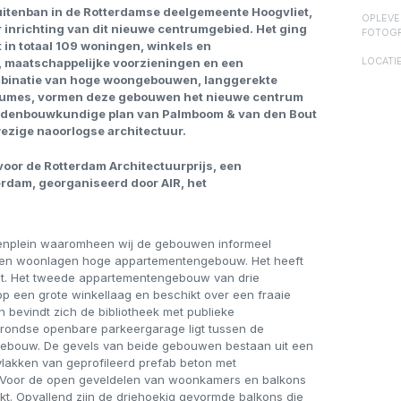
uitenban in de Rotterdamse deelgemeente Hoogvliet,
OPLEVE
 inrichting van dit nieuwe centrumgebied. Het ging
FOTOGR
n totaal 109 woningen, winkels en
, maatschappelijke voorzieningen en een
LOCATIE
binatie van hoge woongebouwen, langgerekte
lumes, vormen deze gebouwen het nieuwe centrum
stedenbouwkundige plan van Palmboom & van den Bout
nwezige naoorlogse architectuur.
voor de Rotterdam Architectuurprijs, een
terdam, georganiseerd door AIR, het
eitenplein waaromheen wij de gebouwen informeel
negen woonlagen hoge appartementengebouw. Het heeft
lint. Het tweede appartementengebouw van drie
p een grote winkellaag en beschikt over een fraaie
n bevindt zich de bibliotheek met publieke
rondse openbare parkeergarage ligt tussen de
gebouw. De gevels van beide gebouwen bestaan uit een
vlakken van geprofileerd prefab beton met
. Voor de open geveldelen van woonkamers en balkons
uikt. Opvallend zijn de driehoekig gevormde balkons die