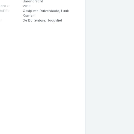
Barendrecht
RING:
2013
AFIE:
Ossip van Duivenbode, Luuk
Kramer
:
De Buitenban, Hoogvliet