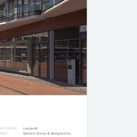
HTGEVER:
Leyten©
RING:
Kanters Bouw & Vastgoed bv,