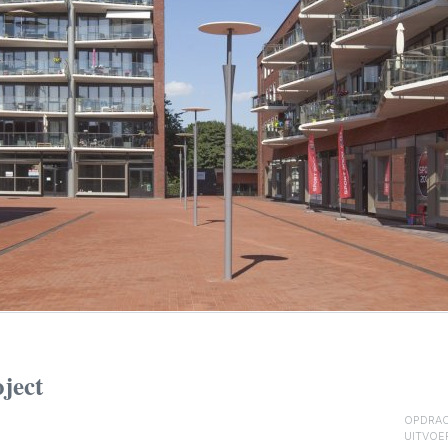
ject
OPDRAC
UITVOE