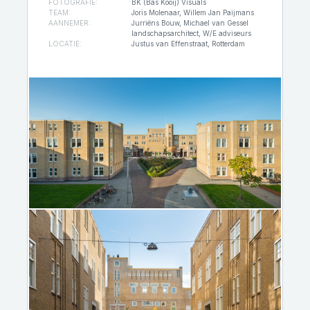
FOTOGRAFIE:
BK (Bas Kooij) Visuals
TEAM:
Joris Molenaar, Willem Jan Paijmans
AANNEMER:
Jurriëns Bouw, Michael van Gessel
landschapsarchitect, W/E adviseurs
LOCATIE:
Justus van Effenstraat, Rotterdam