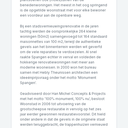
benedenwoningen. Het meest in het oog springend
is de opgetilde woonstraat met voor elke bewoner
een voordeur aan de openbare weg.
Bij een stadsvernieuwingsrenovatie in de jaren
tachtig werden de oorspronkelijke 264 kleine
woningen (50m2) samengevoegd tot 164 standaard
maisonnettes van 100 m2, terwijl de authentieke
gevels aan het binnenterrein werden wit geverfd
om de vele reparaties te verdoezelen. Al snel
raakte Spangen echter in verval en voldeden de
hokkerige renovatiewoningen niet meer aan
moderne wooneisen. In 2000 won het bureau
samen met Hebly Theunissen
architecten
een
ideeënprijsvraag onder het motto 'Monument
Spangen'.
Geadviseerd door Han Michel Concepts & Projects
met het motto '100% monument, 100% nu', besloot
Woonstad in 2006 tot uitvoering van de
grootscheepse restauratie in vervolg op het zes
jaar eerder gewonnen restauratievoorstel. Dit hield
onder andere in dat de gevels in de originele staat
werden teruggebracht, de trappenhuizen vernieuwd