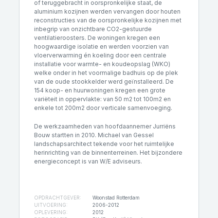
of teruggebracht in oorspronkelijke staat, de
aluminium kozijnen werden vervangen door houten
reconstructies van de oorspronkelijke kozijnen met
inbegrip van onzichtbare CO2-gestuurde
ventilatieroosters. De woningen kregen een
hoogwaardige isolatie en werden voorzien van
vloerverwarming én koeling door een centrale
installatie voor warmte- en koudeopslag (WKO)
welke onder in het voormalige badhuis op de plek
van de oude stookkelder werd geïnstalleerd. De
154 koop- en huurwoningen kregen een grote
variëteit in oppervlakte: van 50 m2 tot 100m2 en
enkele tot 200m2 door verticale samenvoeging.
De werkzaamheden van hoofdaannemer Jurriëns
Bouw startten in 2010. Michael van Gessel
landschapsarchitect tekende voor het ruimtelijke
herinrichting van de binnenterreinen. Het bijzondere
energieconcept is van W/E adviseurs.
OPDRACHTGEVER:
Woonstad Rotterdam
UITVOERING:
2006-2012
OPLEVERING:
2012