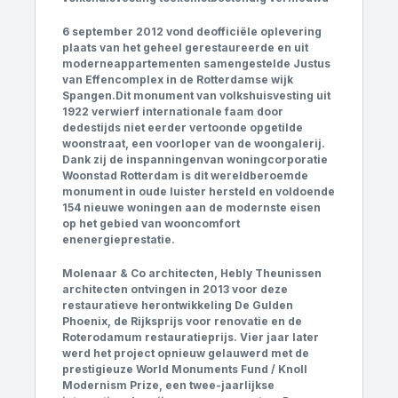
6 september 2012 vond deofficiële oplevering
plaats van het geheel gerestaureerde en uit
moderneappartementen samengestelde Justus
van Effencomplex in de Rotterdamse wijk
Spangen.Dit monument van volkshuisvesting uit
1922 verwierf internationale faam door
dedestijds niet eerder vertoonde opgetilde
woonstraat, een voorloper van de woongalerij.
Dank zij de inspanningenvan woningcorporatie
Woonstad Rotterdam is dit wereldberoemde
monument in oude luister hersteld en voldoende
154 nieuwe woningen aan de modernste eisen
op het gebied van wooncomfort
enenergieprestatie.
Molenaar & Co
architecten
,
Hebly Theunissen
architecten
ontvingen in 2013 voor deze
restauratieve herontwikkeling De Gulden
Phoenix, de Rijksprijs voor renovatie en de
Roterodamum restauratieprijs. Vier jaar later
werd het project opnieuw gelauwerd met de
prestigieuze World Monuments Fund / Knoll
Modernism Prize, een twee-jaarlijkse