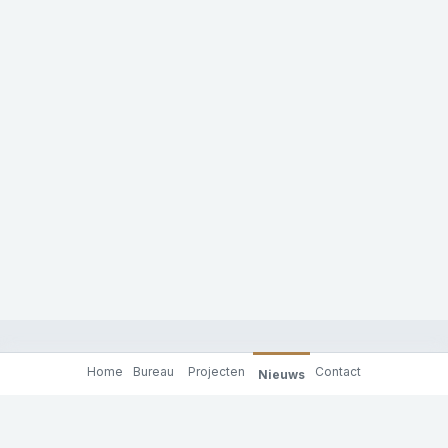
Home
Bureau
Projecten
Contact
Nieuws
Molenaar & Co architecten
Achterhaven 130
3024 RC Rotterdam