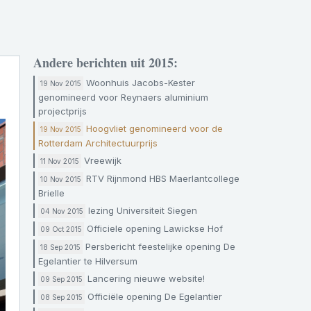
Andere berichten uit 2015:
Woonhuis Jacobs-Kester
19 Nov 2015
genomineerd voor Reynaers aluminium
projectprijs
Hoogvliet genomineerd voor de
19 Nov 2015
Rotterdam Architectuurprijs
Vreewijk
11 Nov 2015
RTV Rijnmond HBS Maerlantcollege
10 Nov 2015
Brielle
lezing Universiteit Siegen
04 Nov 2015
Officiele opening Lawickse Hof
09 Oct 2015
Persbericht feestelijke opening De
18 Sep 2015
Egelantier te Hilversum
Lancering nieuwe website!
09 Sep 2015
Officiële opening De Egelantier
08 Sep 2015