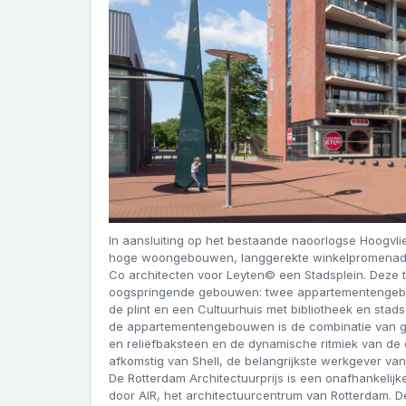
In aansluiting op het bestaande naoorlogse Hoogvli
hoge woongebouwen, langgerekte winkelpromenade
Co architecten voor Leyten© een Stadsplein. Deze t
oogspringende gebouwen: twee appartementengebou
de plint en een Cultuurhuis met bibliotheek en sta
de appartementengebouwen is de combinatie van ge
en reliëfbaksteen en de dynamische ritmiek van de d
afkomstig van Shell, de belangrijkste werkgever van 
De Rotterdam Architectuurprijs is een onafhankelijk
door AIR, het architectuurcentrum van Rotterdam. De 