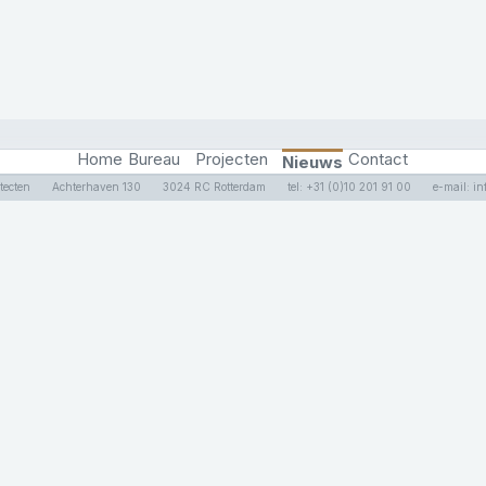
Home
Bureau
Projecten
Contact
Nieuws
tecten
Achterhaven 130
3024 RC Rotterdam
tel: +31 (0)10 201 91 00
e-mail: i
tecten
Achterhaven 130
3024 RC Rotterdam
tel: +31 (0)10 201 91 00
e-mail: i
Privacy Policy
Inschrijven nieuwsbrief