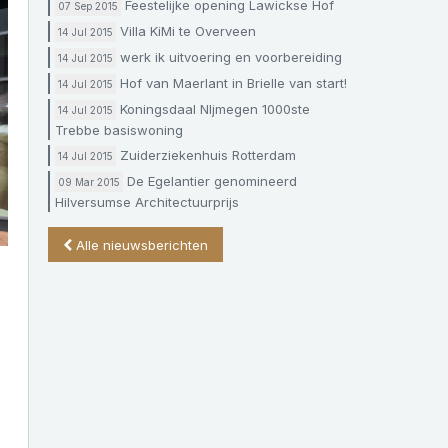
Feestelijke opening Lawickse Hof
07 Sep 2015
Villa KiMi te Overveen
14 Jul 2015
werk ik uitvoering en voorbereiding
14 Jul 2015
Hof van Maerlant in Brielle van start!
14 Jul 2015
Koningsdaal NIjmegen 1000ste
14 Jul 2015
Trebbe basiswoning
Zuiderziekenhuis Rotterdam
14 Jul 2015
De Egelantier genomineerd
09 Mar 2015
Hilversumse Architectuurprijs
Alle nieuwsberichten