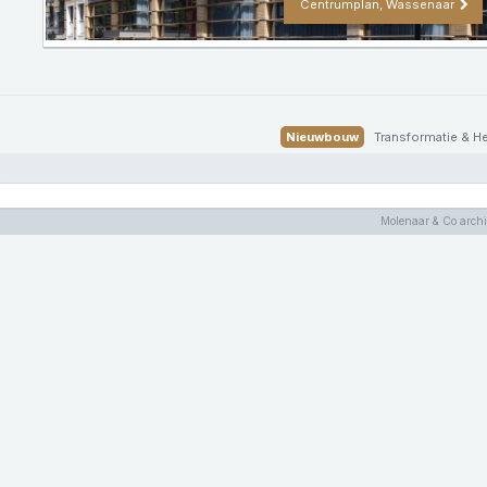
Centrumplan, Wassenaar
Nieuwbouw
Transformatie & 
Molenaar & Co archi
Molenaar & Co archi