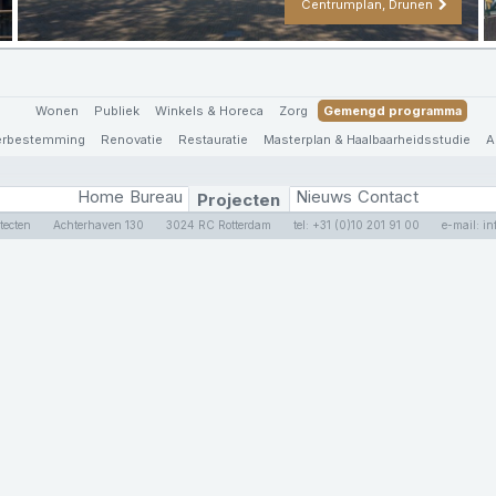
Centrumplan, Drunen
Wonen
Publiek
Winkels & Horeca
Zorg
Gemengd programma
Herbestemming
Renovatie
Restauratie
Masterplan & Haalbaarheidsstudie
A
Home
Bureau
Nieuws
Contact
Projecten
tecten
Achterhaven 130
3024 RC Rotterdam
tel: +31 (0)10 201 91 00
e-mail: i
tecten
Achterhaven 130
3024 RC Rotterdam
tel: +31 (0)10 201 91 00
e-mail: i
Privacy Policy
Inschrijven nieuwsbrief