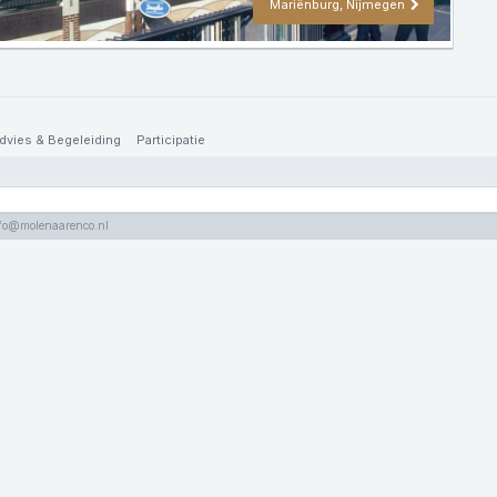
Mariënburg, Nijmegen
dvies & Begeleiding
Participatie
nfo@molenaarenco.nl
nfo@molenaarenco.nl