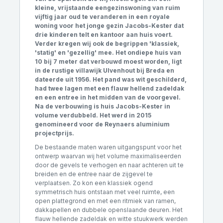
kleine, vrijstaande eengezinswoning van ruim
vijftig jaar oud te veranderen in een royale
woning voor het jonge gezin Jacobs-Kester dat
drie kinderen telt en kantoor aan huis voert.
Verder kregen wij ook de begrippen 'klassiek,
'statig' en 'gezellig' mee. Het ondiepe huis van
10 bij 7 meter dat verbouwd moest worden, ligt
in de rustige villawijk Ulvenhout bij Breda en
dateerde uit 1956. Het pand was wit geschilderd,
had twee lagen met een flauw hellend zadeldak
en een entree in het midden van de voorgevel.
Na de verbouwing is huis Jacobs-Kester in
volume verdubbeld. Het werd in 2015
genomineerd voor de Reynaers aluminium
projectprijs.
De bestaande maten waren uitgangspunt voor het
ontwerp waarvan wij het volume maximaliseerden
door de gevels te verhogen en naar achteren uit te
breiden en de entree naar de zijgevel te
verplaatsen. Zo kon een klassiek ogend
symmetrisch huis ontstaan met veel ruimte, een
open plattegrond en met een ritmiek van ramen,
dakkapellen en dubbele openslaande deuren. Het
flauw hellende zadeldak en witte stuukwerk werden