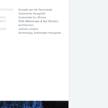
HTGEVER:
Voogdij van de Hervormde
Gemeente Hoogvliet
RING:
Zoeterman bv, Rhoon
RING:
1996 ©Molenaar & Van Winden
architecten
AFIE:
Jannes Linders
:
Achterweg, Rotterdam-Hoogvliet