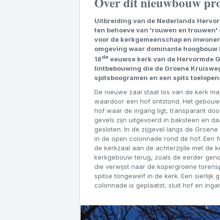
Over dit nieuwbouw pro
Uitbreiding van de Nederlands Hervor
ten behoeve van 'rouwen en trouwen'
voor de kerkgemeenschap en inwoners 
omgeving waar dominante hoogbouw he
de
18
eeuwse kerk van de Hervormde Gem
lintbebouwing die de Groene Kruiswe
spitsboogramen en een spits toelopend
De nieuwe zaal staat los van de kerk m
waardoor een hof ontstond. Het gebouw h
hof waar de ingang ligt, transparant doo
gevels zijn uitgevoerd in baksteen en da
gesloten. In de zijgevel langs de Groene
in de open colonnade rond de hof. Een fo
de kerkzaal aan de achterzijde met de 
kerkgebouw terug, zoals de eerder geno
die verwijst naar de kopergroene torens
spitse tongewelf in de kerk. Een sierlij
colonnade is geplaatst, sluit hof en inga