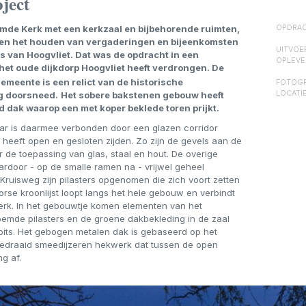
ject
mde Kerk met een kerkzaal en bijbehorende ruimten,
OPDRAC
 en het houden van vergaderingen en bijeenkomsten
UITVOE
van Hoogvliet. Dat was de opdracht in een
OPLEVE
t oude dijkdorp Hoogvliet heeft verdrongen. De
eente is een relict van de historische
FOTOGR
LOCATIE
g doorsneed.
Het sobere bakstenen gebouw heeft
 dak waarop een met koper beklede toren prijkt.
aar is daarmee verbonden door een glazen corridor
eeft open en gesloten zijden. Zo zijn de gevels aan de
r de toepassing van glas, staal en hout. De overige
ardoor - op de smalle ramen na - vrijwel geheel
 Kruisweg zijn pilasters opgenomen die zich voort zetten
rse kroonlijst loopt langs het hele gebouw en verbindt
kerk. In het gebouwtje komen elementen van het
emde pilasters en de groene dakbekleding in de zaal
pits. Het gebogen metalen dak is gebaseerd op het
k gedraaid smeedijzeren hekwerk dat tussen de open
ng af.