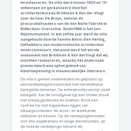
terestaureren. De villa werd tussen 1929 en '31
ontworpen en gerealiseerd doorhet
architectenbureau Brinkman & Van der Vlugt
voor de heer De Bruyn, eenvan de
procuratiehouders van de Van Nelle Fabriek te
Rotterdam-Overschie. Sinds1986 is het een
Rijksmonument. In dat zelfde jaar werd de villa
aangekocht doorde familie Beins-Den Hertog,
liefhebbers van modernistische architectuur
enverzamelaars. Het pand werd het eerste
monument van Brinkman & Van derVlugt dat wij
mochten restaureren, waarbij het onderzoek
pionierswerk was ophet gebied van
kleurtoepassing in nieuwszakelijke interieurs.
De villa is geheel onderkelderd en geplaatst op
eenzwartbetegeld basement met hemeldblauw
betegelde terrassen. De entreebordessenzijn zwart
betegeld. Aan de noordgevel ligt een smalle strook
met entree,garderobe en toiletten. Rond een
centrale hal met trappenhuis liggen van
elkaargescheiden: de woon- en werkkamer,
eetkamer en keuken. Op de verdiepingbevinden
zich drie slaapkamers en enige dienstruimtes; op
de tweede verdiepingis behalve de