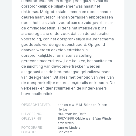
dienstbodekamer en berging een glazen zaal die
oorspronkelijk de biljartkamer was naast het
dakterras. Metgrote stalen ramen en openslaande
deuren naar verschillenden terrassen enbordessen
opent het huis zich - vooral aan de zuidgevel - naar
de omringendetuin. Tijdens het intensieve bijna
archeologische onderzoek dat aan derestauratie
voorafging, kon het oorspronkelijke kleurenschema
goeddeels wordengereconstrueerd. Op grond
daarvan werden enkele vertrekken in
oorspronkelijkkleur en materiaalstelling
gereconstruceerd terwijl de keuken, het sanitair en
de inrichting van dewoonvertrekken werden
aangepast aan de hedendaagse gebruikswensen
van deeigenaren. Dit alles met behoud van veel van
de oorspronkelijke materialen,details en kleuren. De
verkeers- en dienstruimten en de kinderkamers
blevenauthentiek.
OPDRACHTGEVER:
dhr. en mw. M.M. Beins en D. den
Hertog
UITVOERING:
Huurman bv, Delft
OPLEVERING:
1987-1988 ©Molenaar & Van Winden
architecten
FOTOGRAFIE:
Jannes Linders
LOCATIE:
Schiedam