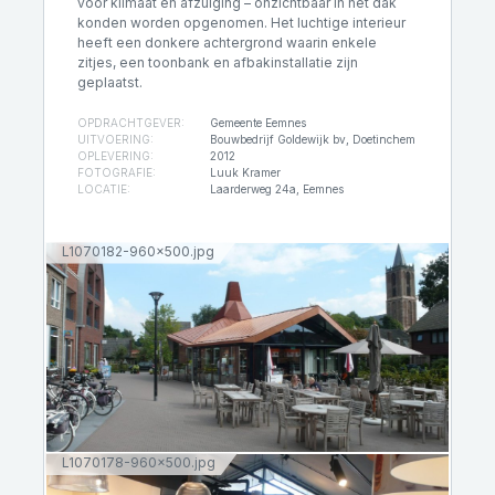
voor klimaat en afzuiging – onzichtbaar in het dak
konden worden opgenomen. Het luchtige interieur
heeft een donkere achtergrond waarin enkele
zitjes, een toonbank en afbakinstallatie zijn
geplaatst.
OPDRACHTGEVER:
Gemeente Eemnes
UITVOERING:
Bouwbedrijf Goldewijk bv, Doetinchem
OPLEVERING:
2012
FOTOGRAFIE:
Luuk Kramer
LOCATIE:
Laarderweg 24a, Eemnes
L1070182-960x500.jpg
L1070178-960x500.jpg