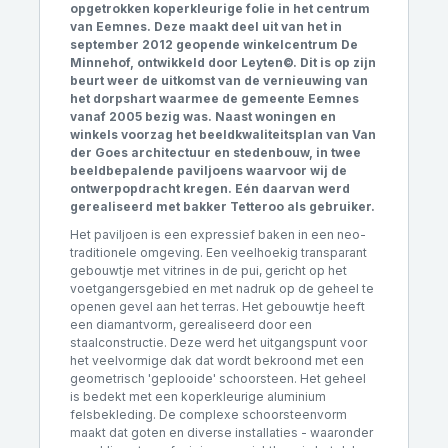
opgetrokken koperkleurige
folie
in het centrum
van Eemnes. Deze maakt deel uit van het in
september 2012 geopende winkelcentrum De
Minnehof, ontwikkeld door
Leyten©.
Dit is op zijn
beurt weer de uitkomst van de vernieuwing van
het dorpshart waarmee de gemeente Eemnes
vanaf 2005 bezig was. Naast woningen en
winkels voorzag het beeldkwaliteitsplan van Van
der Goes architectuur en stedenbouw, in twee
beeldbepalende paviljoens waarvoor wij de
ontwerpopdracht kregen. Eén daarvan werd
gerealiseerd met bakker Tetteroo als gebruiker.
Het paviljoen is een expressief baken in een neo-
traditionele omgeving. Een veelhoekig transparant
gebouwtje met vitrines in de pui, gericht op het
voetgangersgebied en met nadruk op de geheel te
openen gevel aan het terras. Het gebouwtje heeft
een diamantvorm, gerealiseerd door een
staalconstructie. Deze werd het uitgangspunt voor
het veelvormige dak dat wordt bekroond met een
geometrisch 'geplooide' schoorsteen. Het geheel
is bedekt met een koperkleurige aluminium
felsbekleding. De complexe schoorsteenvorm
maakt dat goten en diverse installaties - waaronder