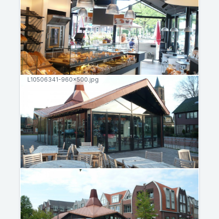
L10506341-960x500.jpg