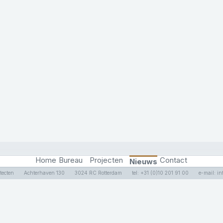
Home
Bureau
Projecten
Contact
Nieuws
tecten
Achterhaven 130
3024 RC Rotterdam
tel: +31 (0)10 201 91 00
e-mail: i
tecten
Achterhaven 130
3024 RC Rotterdam
tel: +31 (0)10 201 91 00
e-mail: i