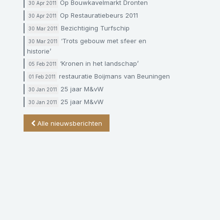
Op Bouwkavelmarkt Dronten
30 Apr 2011
Op Restauratiebeurs 2011
30 Apr 2011
Bezichtiging Turfschip
30 Mar 2011
‘Trots gebouw met sfeer en
30 Mar 2011
historie’
‘Kronen in het landschap’
05 Feb 2011
restauratie Boijmans van Beuningen
01 Feb 2011
25 jaar M&vW
30 Jan 2011
25 jaar M&vW
30 Jan 2011
Alle nieuwsberichten