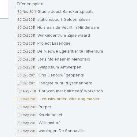
Effencomplex
Studie Joost Banckertsplaats
30 Nov 2011
stationsbuurt Geldermalsen
30 Oct 2011
Huis aan de Vecht in Hinderdam
30 Oct 2011
Winkelcentrum Zijdelwaard
30 Oct 2011
Project Essendael
30 Oct 2011
De Nieuwe Egelantier te Hilversum
30 Oct 2011
Joris Molenaar in Mendrisio
30 Oct 2011
Symposium Antwerpen
30 Oct 2011
‘Ons Gebouw’ geopend!
30 Sep 2011
Hoogste punt Ruyschenberg
30 Sep 2011
‘Bouwen met baksteen’ workshop
30 Aug 2011
Justuskwartier: elke dag mooier
30 May 2011
Purper
30 May 2011
Kerckebosch
30 May 2011
Willemshof
30 May 2011
woningen De Sonnaville
30 May 2011