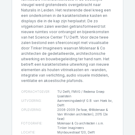
vleugel werd grotendeels overgebracht naar
Naturalis in Leiden. Het resterende deel kreeg een
een onderkomen in de karakteristieke kasten en
displays die in de kap zijn herplaatst. De zo
vrijgekomen zalen werden getransformeerd tot
nieuwe ruimtes voor ontvangst en bijeenkomsten
van het Science Center TU Delft. Voor deze twee
zalen bestond een sfeerconcept met visualisatie
door Tinker Imagineers waarvan Molenaar & Co
architecten
de gedetailleerde, architectonische
uitwerking en bouwbegeleiding ter hand nam. Het
betreft een karakteristieke uitwerking van nieuwe
elementen als houten vitrinekasten en -wanden,
integratie van verlichting, audio visuele middelen,
ventilatie en akoestische plafonds.
OPDRACHTGEVER:
TU Delft, FMVG / Redema Groep
Ijsselstein
UITVOERING:
Aannemingsbedrijf G.B. van Hoek bv,
Delft
OPLEVERING:
2008-2009 (1e fase, ©Molenaar &
Van Winden architecten), 2015 (2e
fase)
FOTOGRAFIE:
Molenaar & Co architecten i.s.m.
Tinker Imagineers
LOCATIE:
Mijnbouwstraat 120, Delft