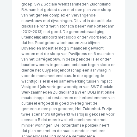
groep. SWZ Sociale Werkzaamheden Zuidholland
B.V. nam het gebied over met een plan voor sloop
van het gehele complex en vervangende
nieuwbouw met rijwoningen. Dit viel in de politieke
discussie rond 'het historisch besef van Rotterdam'
(2012-2013) niet goed. De gemeenteraad ging
uiteindelijk akkoord met sloop onder voorbehoud
dat het Poortgebouw behouden zou blijven.
Bovendien moest er nog 3 maanden gewacht
worden met de sloop van Paviljoens en 6 maanden
van het Carrégebouw. In deze periode is er onder
buurtbewoners tegenstand ontstaan tegen sloop en
diende het Cuypersgenootschap een aanvraag in
voor de monumentenstatus. In die opgelegde
wachttijd is er in een samenwerking tussen Impact
Vastgoed (als vertegenwoordiger van SWZ Sociale
Werkzaamheden Zuidholland BV) en BOEi (nationale
maatschappij tot restaureren en herbestemmen van
cultureel erfgoed) in goed overleg met de
gemeente een plan geboren, Het Zuiderhof. Er zijn
twee scenario's uitgewerkt waarbij is gekozen voor
scenario B dat meer kwaliteit combineerde met
minder woningen. De Rotterdamse politiek heeft
dat plan omarmt en de raad stemde in met een
schadeloosstelling voor de verminderde