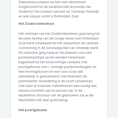
Ziekenhuiscomplex na ruim een decennium
omgetoverd tot de karaktervolle woonwijk Het
Zuiderhof die rondom aansluit op Tuindorp Vreewijk
en een impuls vormt in Rotterdam Zuid.
Het Zuiderziekenhuis
Het ontstaan van het Zuiderziekenhuis gaat terug tot
de jaren twintig van de vorige eeuw toen Rotterdam
Zuid werd ontwikkeld en het ziekenhuis de centrale
voorziening in de tuinstadgordel van Vreewijk werd.
De realisatie ging traag en de plannen voor een
paviljoenachtige opzet werden meermaals
bijgesteld tot het kruisvormige complex met
poortgebouw, vier L vormige paviljoenvleugels en
een hoofdgebouw om een cour zoals dat
uiteindelijk is gerealiseerd. Het illustreert de
permanente verandering in dit soort complexen.
Ook toen al moesten ziekenhuizen eenvoudig aan
nieuwe inzichten aan te passen zijn. In de
repetitieve structuur van de gebouwen zie je die
flexibiliteit ook heel goed terug.
Het poortgebouw