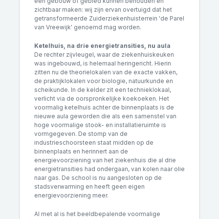
een gebouw of gebied kunnen behouden en
zichtbaar maken: wij zijn ervan overtuigd dat het
getransformeerde Zuiderziekenhuisterrein 'de Parel
van Vreewijk' genoemd mag worden.
Ketelhuis, na drie energietransities, nu aula
De rechter zijvleugel, waar de ziekenhuiskeuken
was ingebouwd, is helemaal heringericht. Hierin
zitten nu de theorielokalen van de exacte vakken,
de praktijklokalen voor biologie, natuurkunde en
scheikunde. In de kelder zit een technieklokaal,
verlicht via de oorspronkelijke koekoeken. Het
voormalig ketelhuis achter de binnenplaats is de
nieuwe aula geworden die als een samenstel van
hoge voormalige stook- en installatieruimte is
vormgegeven. De stomp van de
industrieschoorsteen staat midden op de
binnenplaats en herinnert aan de
energievoorziening van het ziekenhuis die al drie
energietransities had ondergaan, van kolen naar olie
naar gas. De school is nu aangesloten op de
stadsverwarming en heeft geen eigen
energievoorziening meer.
Al met al is het beeldbepalende voormalige