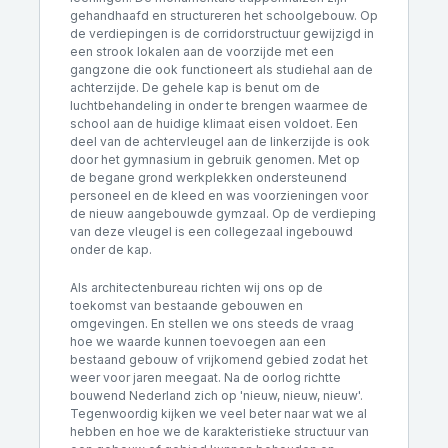
gehandhaafd en structureren het schoolgebouw. Op
de verdiepingen is de corridorstructuur gewijzigd in
een strook lokalen aan de voorzijde met een
gangzone die ook functioneert als studiehal aan de
achterzijde. De gehele kap is benut om de
luchtbehandeling in onder te brengen waarmee de
school aan de huidige klimaat eisen voldoet. Een
deel van de achtervleugel aan de linkerzijde is ook
door het gymnasium in gebruik genomen. Met op
de begane grond werkplekken ondersteunend
personeel en de kleed en was voorzieningen voor
de nieuw aangebouwde gymzaal. Op de verdieping
van deze vleugel is een collegezaal ingebouwd
onder de kap.
Als architectenbureau richten wij ons op de
toekomst van bestaande gebouwen en
omgevingen. En stellen we ons steeds de vraag
hoe we waarde kunnen toevoegen aan een
bestaand gebouw of vrijkomend gebied zodat het
weer voor jaren meegaat. Na de oorlog richtte
bouwend Nederland zich op 'nieuw, nieuw, nieuw'.
Tegenwoordig kijken we veel beter naar wat we al
hebben en hoe we de karakteristieke structuur van