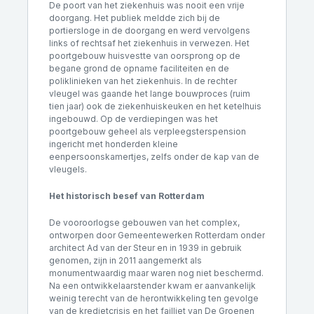
De poort van het ziekenhuis was nooit een vrije
doorgang. Het publiek meldde zich bij de
portiersloge in de doorgang en werd vervolgens
links of rechtsaf het ziekenhuis in verwezen. Het
poortgebouw huisvestte van oorsprong op de
begane grond de opname faciliteiten en de
poliklinieken van het ziekenhuis. In de rechter
vleugel was gaande het lange bouwproces (ruim
tien jaar) ook de ziekenhuiskeuken en het ketelhuis
ingebouwd. Op de verdiepingen was het
poortgebouw geheel als verpleegsterspension
ingericht met honderden kleine
eenpersoonskamertjes, zelfs onder de kap van de
vleugels.
Het historisch besef van Rotterdam
De vooroorlogse gebouwen van het complex,
ontworpen door Gemeentewerken Rotterdam onder
architect Ad van der Steur en in 1939 in gebruik
genomen, zijn in 2011 aangemerkt als
monumentwaardig maar waren nog niet beschermd.
Na een ontwikkelaarstender kwam er aanvankelijk
weinig terecht van de herontwikkeling ten gevolge
van de kredietcrisis en het failliet van De Groenen