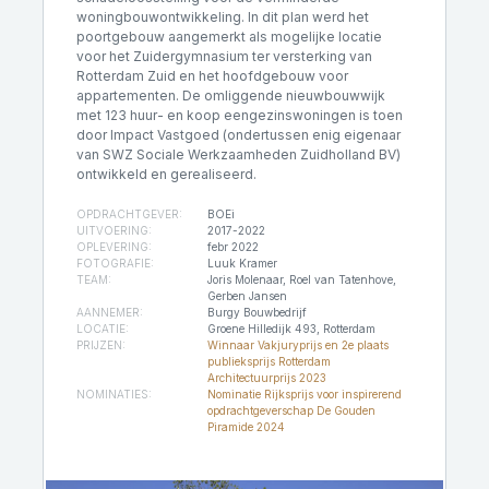
woningbouwontwikkeling. In dit plan werd het
poortgebouw aangemerkt als mogelijke locatie
voor het Zuidergymnasium ter versterking van
Rotterdam Zuid en het hoofdgebouw voor
appartementen. De omliggende nieuwbouwwijk
met 123 huur- en koop eengezinswoningen is toen
door Impact Vastgoed (ondertussen enig eigenaar
van SWZ Sociale Werkzaamheden Zuidholland BV)
ontwikkeld en gerealiseerd.
OPDRACHTGEVER:
BOEi
UITVOERING:
2017-2022
OPLEVERING:
febr 2022
FOTOGRAFIE:
Luuk Kramer
TEAM:
Joris Molenaar, Roel van Tatenhove,
Gerben Jansen
AANNEMER:
Burgy Bouwbedrijf
LOCATIE:
Groene Hilledijk 493, Rotterdam
PRIJZEN:
Winnaar Vakjuryprijs en 2e plaats
publieksprijs Rotterdam
Architectuurprijs 2023
NOMINATIES:
Nominatie Rijksprijs voor inspirerend
opdrachtgeverschap De Gouden
Piramide 2024