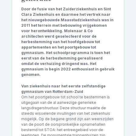
Door de fusie van het Zuiderziekenhuis en Sint
Clara Ziekenhuis en daarmee het vertrek naar
het nieuwgebouwde Maasstadziekenhuis was in
2011 het terrein met bebouwing vrijgekomen
voor herontwikkeling. Molenaar & Co
architecten
werd geselecteerd voor de
herbestemming van het hoofdgebouw tot
appartementen en het poortgebouw tot
gymnasium. Het schoolprogramma is toen het
eerst van de herbestemming gerealiseerd
omdat de verhuizing dringend was. Het
gymnasium is begin 2022 enthousiast in gebruik
genomen.
Van ziekenhuis naar het eerste zelfstandige
gymnasium van Rotterdam-Zuid
Om het poortgebouw tot school te bestemmen is
uitgegaan van de al aanwezige generieke
langsdragerstructuur. Deze structuur maakte de
steeds wisselende invullingen van het ziekenhuis
mogelijk. Op de begane grond zijn aan weerszijden
van de poort de oorspronkelijke opnamehallen
bestemd tot STOA: het entreegebied voor de
leerlingen. De monumentale trappenhuizen zijn