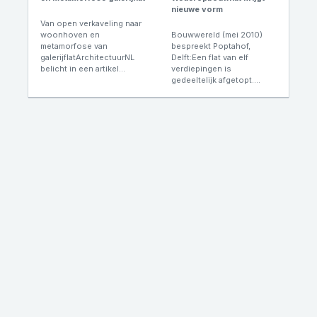
nieuwe vorm
Van open verkaveling naar
woonhoven en
Bouwwereld (mei 2010)
metamorfose van
bespreekt Poptahof,
galerijflatArchitectuurNL
Delft:Een flat van elf
belicht in een artikel...
verdiepingen is
gedeeltelijk afgetopt....